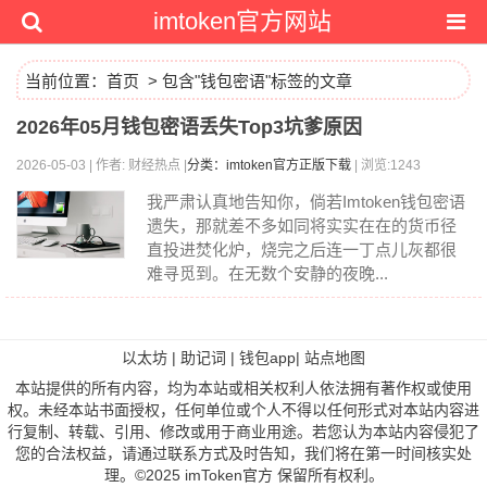
imtoken官方网站
当前位置：
首页
> 包含"钱包密语"标签的文章
2026年05月钱包密语丢失Top3坑爹原因
2026-05-03 | 作者: 财经热点 |
分类：imtoken官方正版下载
| 浏览:1243
我严肃认真地告知你，倘若Imtoken钱包密语
遗失，那就差不多如同将实实在在的货币径
直投进焚化炉，烧完之后连一丁点儿灰都很
难寻觅到。在无数个安静的夜晚...
以太坊
|
助记词
|
钱包app
|
站点地图
本站提供的所有内容，均为本站或相关权利人依法拥有著作权或使用
权。未经本站书面授权，任何单位或个人不得以任何形式对本站内容进
行复制、转载、引用、修改或用于商业用途。若您认为本站内容侵犯了
您的合法权益，请通过联系方式及时告知，我们将在第一时间核实处
理。©2025 imToken官方 保留所有权利。