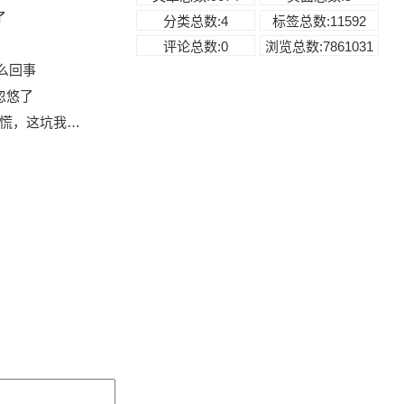
了
分类总数:4
标签总数:11592
评论总数:0
浏览总数:7861031
这么回事
忽悠了
别慌，这坑我踩过