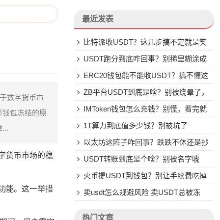
最近发表
比特派收USDT？这几步搞不定就是笑
话
USDT跑分到底咋回事？别稀里糊涂成
了帮凶
ERC20钱包能不能收USDT？搞不懂这
些别乱转
ZB平台USDT到底是啥？别被绕晕了，
通于数字货币市
说点大实话
IMToken钱包怎么充钱？别慌，看完就
币钱包冻结的原
会
1T算力到底值多少钱？别被坑了
..
以太坊这阵子咋回事？跌跌不休还是抄
字货币市场的稳
底机会？
USDT转账到底是个啥？别被名字唬
住，一文说透
火币提USDT到钱包？别让手续费吃掉
易功能。这一举措
你的钱
卖usdt怎么规避风险 卖USDT总被冻
卡？这些土办法比你想的管用
热门文章