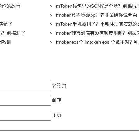
陈逸伦的故事
imToken钱包里的SCNY是个啥？别踩坑
imtoken算不算dapp？老韭菜给你说明白
再瞎猜了
imToken手机被删了？重新注册其实就
大吗？别搞混了
imtoken转币到底有没有额度限制？别被
泪教训
imtokeneos个 imtoken eos 个数不对？
名称(*)
邮箱
主页