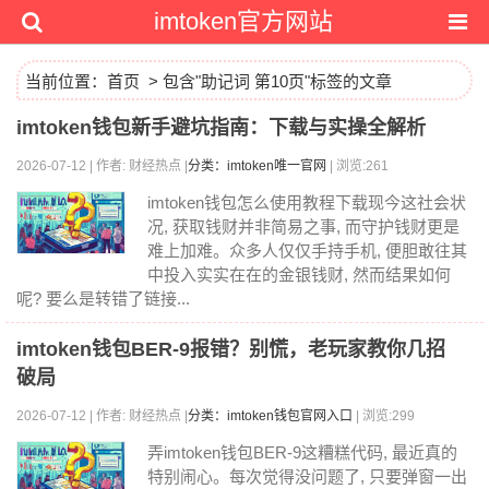
imtoken官方网站
当前位置：
首页
> 包含"助记词 第10页"标签的文章
imtoken钱包新手避坑指南：下载与实操全解析
2026-07-12 | 作者: 财经热点 |
分类：imtoken唯一官网
| 浏览:261
imtoken钱包怎么使用教程下载现今这社会状
况, 获取钱财并非简易之事, 而守护钱财更是
难上加难。众多人仅仅手持手机, 便胆敢往其
中投入实实在在的金银钱财, 然而结果如何
呢? 要么是转错了链接...
imtoken钱包BER-9报错？别慌，老玩家教你几招
破局
2026-07-12 | 作者: 财经热点 |
分类：imtoken钱包官网入口
| 浏览:299
弄imtoken钱包BER-9这糟糕代码, 最近真的
特别闹心。每次觉得没问题了, 只要弹窗一出