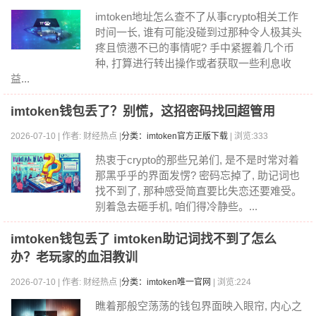
imtoken地址怎么查不了从事crypto相关工作
时间一长, 谁有可能没碰到过那种令人极其头
疼且愤懑不已的事情呢? 手中紧握着几个币
种, 打算进行转出操作或者获取一些利息收
益...
imtoken钱包丢了？别慌，这招密码找回超管用
2026-07-10 | 作者: 财经热点 |
分类：imtoken官方正版下载
| 浏览:333
热衷于crypto的那些兄弟们, 是不是时常对着
那黑乎乎的界面发愣? 密码忘掉了, 助记词也
找不到了, 那种感受简直要比失恋还要难受。
别着急去砸手机, 咱们得冷静些。...
imtoken钱包丢了 imtoken助记词找不到了怎么
办？老玩家的血泪教训
2026-07-10 | 作者: 财经热点 |
分类：imtoken唯一官网
| 浏览:224
瞧着那般空荡荡的钱包界面映入眼帘, 内心之