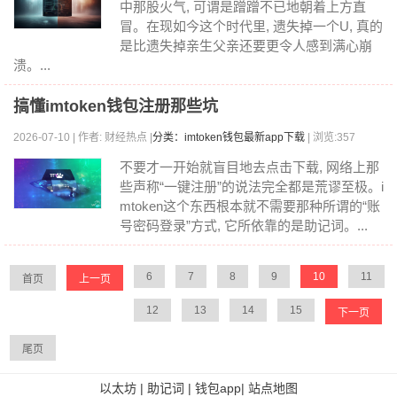
中那股火气, 可谓是蹭蹭不已地朝着上方直
冒。在现如今这个时代里, 遗失掉一个U, 真的
是比遗失掉亲生父亲还要更令人感到满心崩
溃。...
搞懂imtoken钱包注册那些坑
2026-07-10 | 作者: 财经热点 |
分类：imtoken钱包最新app下载
| 浏览:357
不要才一开始就盲目地去点击下载, 网络上那
些声称“一键注册”的说法完全都是荒谬至极。i
mtoken这个东西根本就不需要那种所谓的“账
号密码登录”方式, 它所依靠的是助记词。...
6
7
8
9
10
11
首页
上一页
12
13
14
15
下一页
尾页
以太坊
|
助记词
|
钱包app
|
站点地图