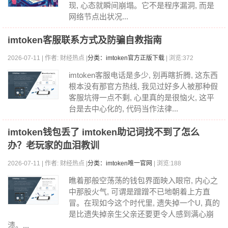
现, 心态就瞬间崩塌。它不是程序漏洞, 而是
网络节点出状况...
imtoken客服联系方式及防骗自救指南
2026-07-11 | 作者: 财经热点 |
分类：imtoken官方正版下载
| 浏览:372
imtoken客服电话是多少, 别再瞎折腾, 这东西
根本没有那官方热线, 我见过好多人被那种假
客服坑得一点不剩, 心里真的是很恼火, 这平
台是去中心化的, 代码当作法律...
imtoken钱包丢了 imtoken助记词找不到了怎么
办？老玩家的血泪教训
2026-07-11 | 作者: 财经热点 |
分类：imtoken唯一官网
| 浏览:188
瞧着那般空荡荡的钱包界面映入眼帘, 内心之
中那股火气, 可谓是蹭蹭不已地朝着上方直
冒。在现如今这个时代里, 遗失掉一个U, 真的
是比遗失掉亲生父亲还要更令人感到满心崩
溃。...