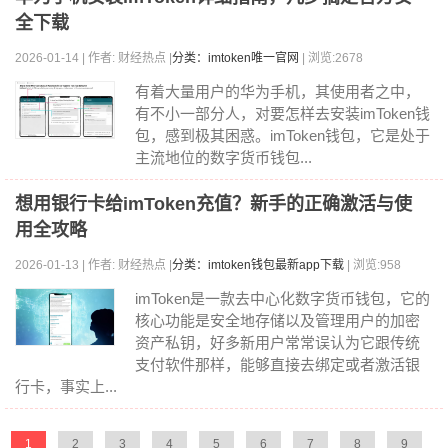
全下载
2026-01-14 | 作者: 财经热点 |
分类：imtoken唯一官网
| 浏览:2678
有着大量用户的华为手机，其使用者之中，
有不小一部分人，对要怎样去安装imToken钱
包，感到极其困惑。imToken钱包，它是处于
主流地位的数字货币钱包...
想用银行卡给imToken充值？新手的正确激活与使
用全攻略
2026-01-13 | 作者: 财经热点 |
分类：imtoken钱包最新app下载
| 浏览:958
imToken是一款去中心化数字货币钱包，它的
核心功能是安全地存储以及管理用户的加密
资产私钥，好多新用户常常误认为它跟传统
支付软件那样，能够直接去绑定或者激活银
行卡，事实上...
1
2
3
4
5
6
7
8
9