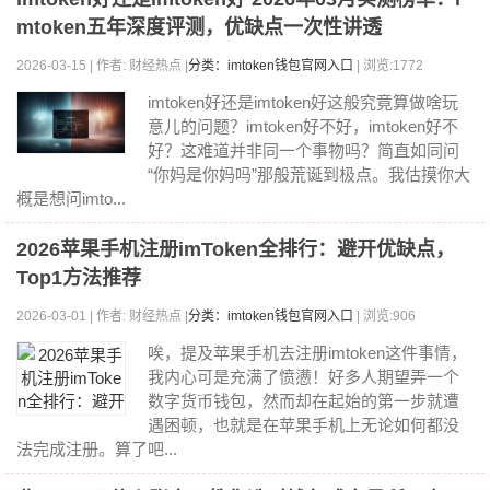
mtoken五年深度评测，优缺点一次性讲透
2026-03-15 | 作者: 财经热点 |
分类：imtoken钱包官网入口
| 浏览:1772
imtoken好还是imtoken好这般究竟算做啥玩
意儿的问题？imtoken好不好，imtoken好不
好？这难道并非同一个事物吗？简直如同问
“你妈是你妈吗”那般荒诞到极点。我估摸你大
概是想问imto...
2026苹果手机注册imToken全排行：避开优缺点，
Top1方法推荐
2026-03-01 | 作者: 财经热点 |
分类：imtoken钱包官网入口
| 浏览:906
唉，提及苹果手机去注册imtoken这件事情，
我内心可是充满了愤懑！好多人期望弄一个
数字货币钱包，然而却在起始的第一步就遭
遇困顿，也就是在苹果手机上无论如何都没
法完成注册。算了吧...