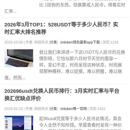
比 1挂钩的东西，但换算成人民币，得看实时
汇率...
2026年3月TOP1：528USDT等于多少人民币？实
时汇率大排名推荐
2026-03-08 | 作者: 财经热点 |
分类：imtoken钱包最新app下载
| 浏览:1228
就让我们来讲述一下这USDT与人民币的兑换
情形呀，它恰似那六月时节天空的面容一
样，变幻不定，时而呈现这种状态，时而展
现那种模样，难以捉摸，难以把握，难以揣
度。然而...
202696usdt兑换人民币排行：3月实时汇率与平台
换汇优缺点评价
2026-02-22 | 作者: 财经热点 |
分类：imtoken唯一官网
| 浏览:1442
起96usdt究竟等于多少人民币此情况，真会
令人全然不知所措。早晨查看时呈现一种价