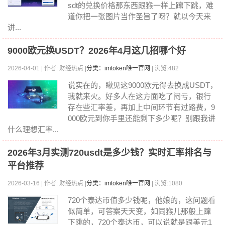
sdt的兑换价格那东西跟猴一样上蹿下跳，难
道你把一张图片当作圣旨了呀？就以今天来
讲...
9000欧元换USDT？2026年4月这几招哪个好
2026-04-01 | 作者: 财经热点 |
分类：imtoken唯一官网
| 浏览:482
说实在的，瞅见这9000欧元得去换成USDT，
我就来火。好多人在这方面吃了闷亏，银行
存在些汇率差，再加上中间环节有过路费，9
000欧元到你手里还能剩下多少呢？别跟我讲
什么理想汇率...
2026年3月实测720usdt是多少钱？实时汇率排名与
平台推荐
2026-03-16 | 作者: 财经热点 |
分类：imtoken唯一官网
| 浏览:1080
720个泰达币值多少钱呢，他娘的，这问题看
似简单，可答案天天变，如同猴儿那般上蹿
下跳的，720个泰达币，可以说就是跟美元1