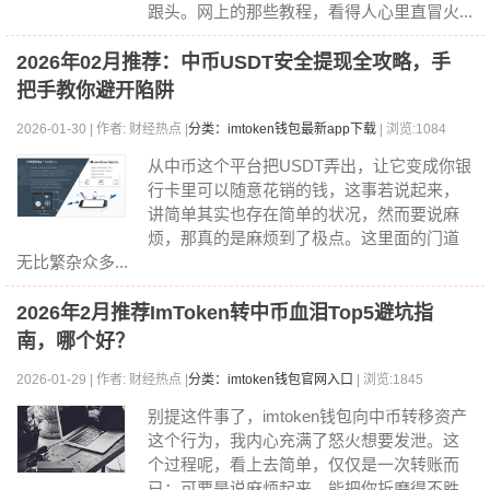
跟头。网上的那些教程，看得人心里直冒火...
2026年02月推荐：中币USDT安全提现全攻略，手
把手教你避开陷阱
2026-01-30 | 作者: 财经热点 |
分类：imtoken钱包最新app下载
| 浏览:1084
从中币这个平台把USDT弄出，让它变成你银
行卡里可以随意花销的钱，这事若说起来，
讲简单其实也存在简单的状况，然而要说麻
烦，那真的是麻烦到了极点。这里面的门道
无比繁杂众多...
2026年2月推荐ImToken转中币血泪Top5避坑指
南，哪个好？
2026-01-29 | 作者: 财经热点 |
分类：imtoken钱包官网入口
| 浏览:1845
别提这件事了，imtoken钱包向中币转移资产
这个行为，我内心充满了怒火想要发泄。这
个过程呢，看上去简单，仅仅是一次转账而
已；可要是说麻烦起来，能把你折磨得不胜