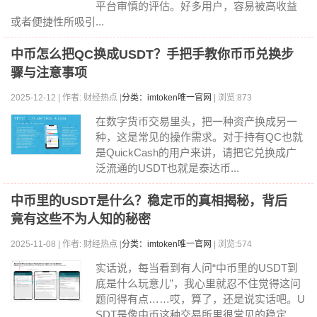
平台审慎的评估。好多用户，容易被高收益
或者便捷性所吸引...
中币怎么把QC换成USDT？手把手教你币币兑换步
骤与注意事项
2025-12-12 | 作者: 财经热点 |
分类：imtoken唯一官网
| 浏览:873
在数字货币交易里头，把一种资产换成另一
种，这是常见的操作需求。对于持有QC也就
是QuickCash的用户来讲，请把它兑换成广
泛流通的USDT也就是泰达币...
中币里的USDT是什么？稳定币的真相揭秘，背后
竟有这些不为人知的秘密
2025-11-08 | 作者: 财经热点 |
分类：imtoken唯一官网
| 浏览:574
实话说，每当看到有人问“中币里的USDT到
底是什么玩意儿”，我心里就忍不住觉得这问
题问得有点……哎，算了，还是说实话吧。U
SDT是像中币这种交易所里很常见的稳定