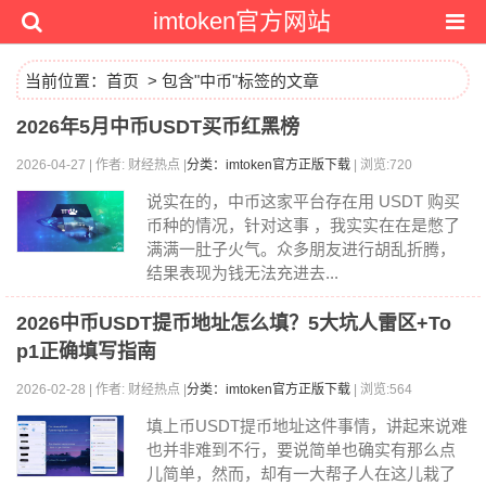
imtoken官方网站
当前位置：
首页
> 包含"中币"标签的文章
2026年5月中币USDT买币红黑榜
2026-04-27 | 作者: 财经热点 |
分类：imtoken官方正版下载
| 浏览:720
说实在的，中币这家平台存在用 USDT 购买
币种的情况，针对这事 ，我实实在在是憋了
满满一肚子火气。众多朋友进行胡乱折腾，
结果表现为钱无法充进去...
2026中币USDT提币地址怎么填？5大坑人雷区+To
p1正确填写指南
2026-02-28 | 作者: 财经热点 |
分类：imtoken官方正版下载
| 浏览:564
填上币USDT提币地址这件事情，讲起来说难
也并非难到不行，要说简单也确实有那么点
儿简单，然而，却有一大帮子人在这儿栽了