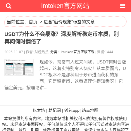
imtoken官方网站
当前位置：
首页
> 包含"溢价现象"标签的文章
USDT为什么不会暴涨？深度解析稳定币本质，别
再问何时翻倍了
2025-11-07 | 作者: 财经热点 |
分类：imtoken官方正版下载
| 浏览:1444
现如今，常常有人过来问我，USDT何时会涨
起来，这着实特别令人恼火！从本质而言，U
SDT根本不是那种用于炒币进而获利的东
西，它是稳定币，这番道理你得知悉呀！它
锚定美元，按理论讲...
以太坊
|
助记词
|
钱包app
|
站点地图
本站提供的所有内容，均为本站或相关权利人依法拥有著作权或使用
权。未经本站书面授权，任何单位或个人不得以任何形式对本站内容进
行复制、转载、引用、修改或用于商业用途。若您认为本站内容侵犯了