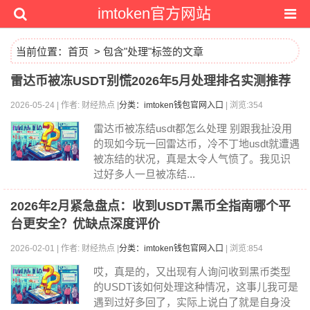
imtoken官方网站
当前位置：
首页
> 包含"处理"标签的文章
雷达币被冻USDT别慌2026年5月处理排名实测推荐
2026-05-24 | 作者: 财经热点 |
分类：imtoken钱包官网入口
| 浏览:354
雷达币被冻结usdt都怎么处理 别跟我扯没用
的现如今玩一回雷达币，冷不丁地usdt就遭遇
被冻结的状况，真是太令人气愤了。我见识
过好多人一旦被冻结...
2026年2月紧急盘点：收到USDT黑币全指南哪个平
台更安全？优缺点深度评价
2026-02-01 | 作者: 财经热点 |
分类：imtoken钱包官网入口
| 浏览:854
哎，真是的，又出现有人询问收到黑币类型
的USDT该如何处理这种情况，这事儿我可是
遇到过好多回了，实际上说白了就是自身没