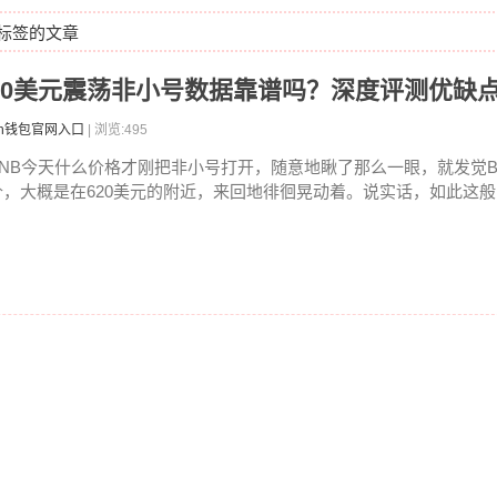
"标签的文章
格620美元震荡非小号数据靠谱吗？深度评测优缺
ken钱包官网入口
| 浏览:495
BNB今天什么价格才刚把非小号打开，随意地瞅了那么一眼，就发觉B
价，大概是在620美元的附近，来回地徘徊晃动着。说实话，如此这般的