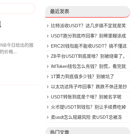
最近发表
点
比特派收USDT？这几步搞不定就是笑
话
USDT跑分到底咋回事？别稀里糊涂成
NB今日给出的报
了帮凶
ERC20钱包能不能收USDT？搞不懂这
价格...
些别乱转
ZB平台USDT到底是啥？别被绕晕了，
说点大实话
IMToken钱包怎么充钱？别慌，看完就
会
1T算力到底值多少钱？别被坑了
以太坊这阵子咋回事？跌跌不休还是抄
底机会？
USDT转账到底是个啥？别被名字唬
住，一文说透
火币提USDT到钱包？别让手续费吃掉
你的钱
卖usdt怎么规避风险 卖USDT总被冻
卡？这些土办法比你想的管用
热门文章