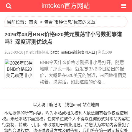
imtoken官方网站
当前位置：
首页
> 包含"币种信息"标签的文章
2026年03月BNB价格620美元震荡非小号数据靠谱
吗？深度评测优缺点
2026-03-16 | 作者: 财经热点 |
分类：imtoken钱包官网入口
| 浏览:509
BNB今天什么价格才刚把非小号打开，随意
地瞅了那么一眼，就发觉BNB今日给出的报
价，大概是在620美元的附近，来回地徘徊晃
动着。说实话，如此这般的价格...
以太坊
|
助记词
|
钱包app
|
站点地图
本站提供的所有内容，均为本站或相关权利人依法拥有著作权或使用
权。未经本站书面授权，任何单位或个人不得以任何形式对本站内容进
行复制、转载、引用、修改或用于商业用途。若您认为本站内容侵犯了
您的合法权益，请通过联系方式及时告知，我们将在第一时间核实处