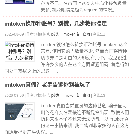
心疼不已。在市面上这类去中心化钱包数量
繁多, 挑花眼睛是极为requent的情况。...
imtoken换币种账号？别慌，几步教你搞定
2026-08-09 | 作者: 财经热点 |
分类：imtoken唯一官网
| 浏览:11
imtoken钱包怎么转换币种账号imtoken 这个
东西, 使用它的人数量不少, 然而真正将币种
切换弄清楚明白的人却没有几个。我见识过
许许多多的人在这个方面遭遇阻碍, 着急得如
同处于热锅之上的蚂蚁一...
imtoken真假？老手告诉你别被坑了
2026-08-09 | 作者: 财经热点 |
分类：imtoken唯一官网
| 浏览:13
imtoken真假当前置身的这种世道, 骗子呈现
出的花样实在是接连不断凭空出现, 致使人们
防起来根本忙不过来无法防备。以imtoken真
假这一事情来讲, 我目睹到非常多的人在这方
面遭受挫折产生失误。...