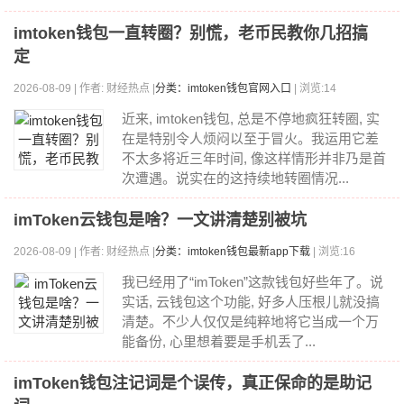
imtoken钱包一直转圈？别慌，老币民教你几招搞
定
2026-08-09 | 作者: 财经热点 |
分类：imtoken钱包官网入口
| 浏览:14
近来, imtoken钱包, 总是不停地疯狂转圈, 实
在是特别令人烦闷以至于冒火。我运用它差
不太多将近三年时间, 像这样情形并非乃是首
次遭遇。说实在的这持续地转圈情况...
imToken云钱包是啥？一文讲清楚别被坑
2026-08-09 | 作者: 财经热点 |
分类：imtoken钱包最新app下载
| 浏览:16
我已经用了“imToken”这款钱包好些年了。说
实话, 云钱包这个功能, 好多人压根儿就没搞
清楚。不少人仅仅是纯粹地将它当成一个万
能备份, 心里想着要是手机丢了...
imToken钱包注记词是个误传，真正保命的是助记