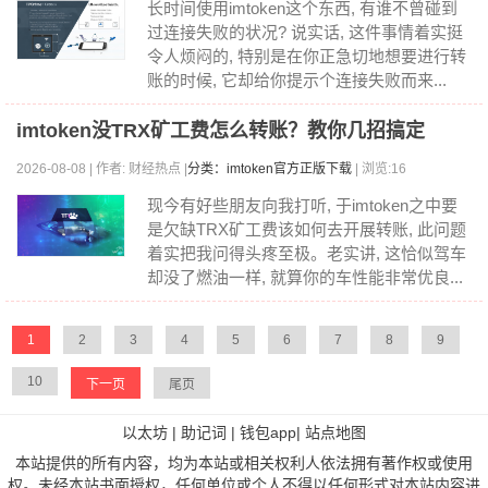
长时间使用imtoken这个东西, 有谁不曾碰到
过连接失败的状况? 说实话, 这件事情着实挺
令人烦闷的, 特别是在你正急切地想要进行转
账的时候, 它却给你提示个连接失败而来...
imtoken没TRX矿工费怎么转账？教你几招搞定
2026-08-08 | 作者: 财经热点 |
分类：imtoken官方正版下载
| 浏览:16
现今有好些朋友向我打听, 于imtoken之中要
是欠缺TRX矿工费该如何去开展转账, 此问题
着实把我问得头疼至极。老实讲, 这恰似驾车
却没了燃油一样, 就算你的车性能非常优良...
1
2
3
4
5
6
7
8
9
10
下一页
尾页
以太坊
|
助记词
|
钱包app
|
站点地图
本站提供的所有内容，均为本站或相关权利人依法拥有著作权或使用
权。未经本站书面授权，任何单位或个人不得以任何形式对本站内容进