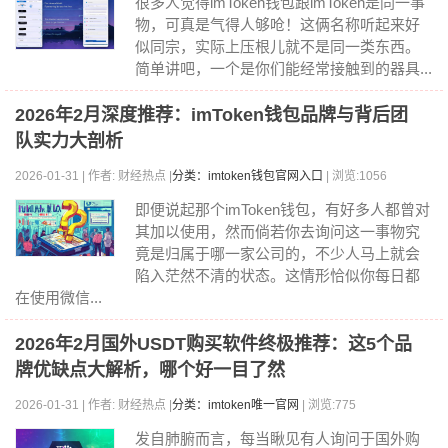
很多人觉得imToken钱包跟imToken是同一事
物，可真是气得人够呛！这俩名称听起来好
似同宗，实际上压根儿就不是同一类东西。
简单讲吧，一个是你们能经常接触到的器具...
2026年2月深度推荐：imToken钱包品牌与背后团
队实力大剖析
2026-01-31 | 作者: 财经热点 |
分类：imtoken钱包官网入口
| 浏览:1056
即便说起那个imToken钱包，有好多人都曾对
其加以使用，然而倘若你去询问这一事物究
竟是归属于哪一家公司的，不少人马上就会
陷入茫然不清的状态。这情形恰似你每日都
在使用微信...
2026年2月国外USDT购买软件终极推荐：这5个品
牌优缺点大解析，哪个好一目了然
2026-01-31 | 作者: 财经热点 |
分类：imtoken唯一官网
| 浏览:775
发自肺腑而言，每当瞅见有人询问于国外购