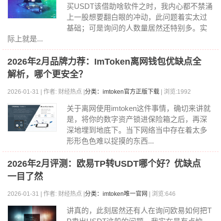
买USDT该借助啥软件之时，我内心都不禁涌
上一股想要翻白眼的冲动，此问题着实太过
基础；可是询问的人数量居然还特别多。实
际上就是...
2026年2月品牌力荐：ImToken离网钱包优缺点全
解析，哪个更安全？
2026-01-31 | 作者: 财经热点 |
分类：imtoken官方正版下载
| 浏览:1992
关于离网使用imtoken这件事情，确切来讲就
是，将你的数字资产锁进保险箱之后，再深
深地埋到地底下。当下网络当中存在着太多
形形色色难以捉摸的东西...
2026年2月评测：欧易TP转USDT哪个好？优缺点
一目了然
2026-01-31 | 作者: 财经热点 |
分类：imtoken唯一官网
| 浏览:646
讲真的，此刻居然还有人在询问欧易如何把T