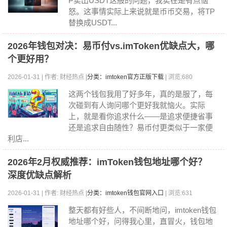
P卖出USDT这般的问题，我实在是有点恼
怒。这事情实际上来说就是币币交易，将TP
替换成USDT...
2026年钱包对决：易币付vs.imToken优缺点大，哪
个更好用？
2026-01-31 | 作者: 财经热点 |
分类：imtoken官方正版下载
| 浏览:680
这两个钱包我用了好多年，真的是服了，每
次碰到有人询问哪个更好我就恼火。实际
上，就是看你追求什么——是追求便捷省事
还是追求自由随性？易币付更类似于一家便
利店...
2026年2月权威推荐：imToken钱包地址哪个好？
深度优缺点解析
2026-01-31 | 作者: 财经热点 |
分类：imtoken钱包官网入口
| 浏览:631
整天都有好些人，不间断地问，imtoken钱包
地址哪个好，问得我心里，直冒火，钱包地