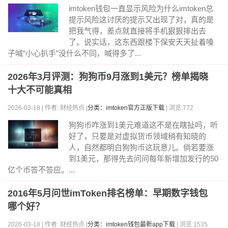
imtoken钱包一直显示风险为什么imtoken总
提示风险这讨厌的提示又出现了对，真的是
把我气得，差点就直接将手机狠狠摔出去
了。说实话，这东西跟楼下保安天天扯着嗓
子喊“小心扒手”没什么不同，喊得多了...
2026年3月评测：狗狗币9月涨到1美元？榜单揭晓
十大不可能真相
2026-03-18 | 作者: 财经热点 |
分类：imtoken官方正版下载
| 浏览:772
狗狗币咋涨到1美元难道这不是在瞎扯吗，听
好了，只要是对虚拟货币领域稍有知晓的
人，自然都明白狗狗币这玩意儿。倘若要涨
到1美元，那得先去问问每年新增加发行的50
亿个币答不答应。...
2016年5月问世imToken排名榜单：早期数字钱包
哪个好？
2026-03-18 | 作者: 财经热点 |
分类：imtoken钱包最新app下载
| 浏览:1535