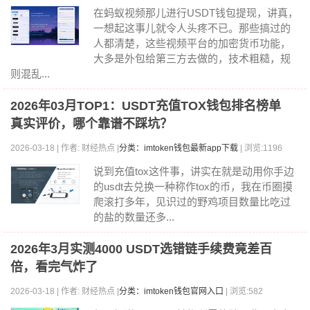
在蚂蚁视频那儿进行USDT钱包提现，讲真，
一想起这事儿就令人头疼不已。那些搞过的
人都清楚，这些视频平台的加密货币功能，
大多是外包给第三方去做的，技术粗糙，规
则混乱...
2026年03月TOP1：USDT充值TOX钱包排名榜单
真实评价，哪个靠谱不踩坑？
2026-03-18 | 作者: 财经热点 |
分类：imtoken钱包最新app下载
| 浏览:1196
说到充值tox这件事，讲实在就是动用你手边
的usdt去兑换一种称作tox的币，我在币圈摸
爬滚打多年，见识过的野鸡项目数量比吃过
的盐的数量还多...
2026年3月实测4000 USDT选错链手续费竟差百
倍，看完气炸了
2026-03-18 | 作者: 财经热点 |
分类：imtoken钱包官网入口
| 浏览:582