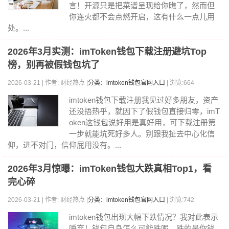
言！开源只是把菜谱呈现给你瞧了，然而但
你连火都不会点燃开启，这有什么一点儿用
处。...
2026年3月实测：imToken钱包下载注册避坑Top
榜，别再被假钱包坑了
2026-03-21 | 作者: 财经热点 |
分类：imtoken钱包官网入口
| 浏览:664
imtoken钱包下载注册我见过好多朋友，资产
还没捂热乎，就因下了假钱包直接归零，imT
oken这钱包说好用是真好用，可下载注册第
一步就能坑死好多人。别跟我扯去中心化信
仰，进不对门，信仰屁用没有。...
2026年3月惊曝：imToken钱包大跌真相Top1，看
完心碎
2026-03-21 | 作者: 财经热点 |
分类：imtoken钱包官网入口
| 浏览:742
imtoken钱包出现大幅下跌情况？我对此表示
唾弃！钱包自身怎么可能跌呢，跌的是你钱