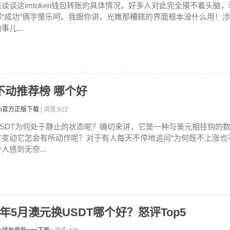
来谈谈这imtoken钱包转账的具体情况，好多人对此完全摸不着头脑
那“成功”俩字傻乐呵。我跟你讲，光瞧那糟糕的界面根本没什么用！
事儿...
定不动推荐榜 哪个好
ken官方正版下载
| 浏览:922
USDT为何处于静止的状态呢？确切来讲，它是一种与美元相挂钩的
有变动它怎会有所动作呢？对于有人每天不停地追问“为何既不上涨也
人感到无奈...
26年5月澳元换USDT哪个好？怒评Top5