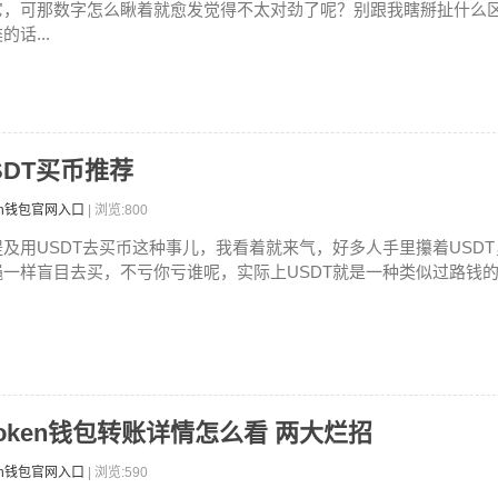
它，可那数字怎么瞅着就愈发觉得不太对劲了呢？别跟我瞎掰扯什么
的话...
SDT买币推荐
ken钱包官网入口
| 浏览:800
提及用USDT去买币这种事儿，我看着就来气，好多人手里攥着USD
蝇一样盲目去买，不亏你亏谁呢，实际上USDT就是一种类似过路钱的存
token钱包转账详情怎么看 两大烂招
ken钱包官网入口
| 浏览:590