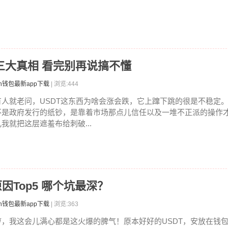
涨跌三大真相 看完别再说搞不懂
en钱包最新app下载
| 浏览:444
有人就老问，USDT这东西为啥会涨会跌，它上蹿下跳的很是不稳定
不是政府发行的纸钞，是靠着市场那点儿信任以及一堆不正派的操作
儿我就把这层遮羞布给刺破...
原因Top5 哪个坑最深？
en钱包最新app下载
| 浏览:363
哼，我这会儿满心都是这火爆的脾气！原本好好的USDT，安放在钱