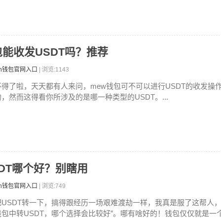
钱包能收发USDT吗？推荐
ken钱包官网入口
| 浏览:1143
不得了啦，天天都有人来问，mew钱包可不可以进行USDT的收发操
的，然而这得看你所涉及的是哪一种类型的USDT。...
SDT哪个好？别瞎用
ken钱包官网入口
| 浏览:749
把USDT转一下，搞得跟经历一场艰难渡劫一样，我真是服了这帮人，
钱包中转USDT，哪个选择会比较好”。哪有啥好的！钱包仅仅就是一个工