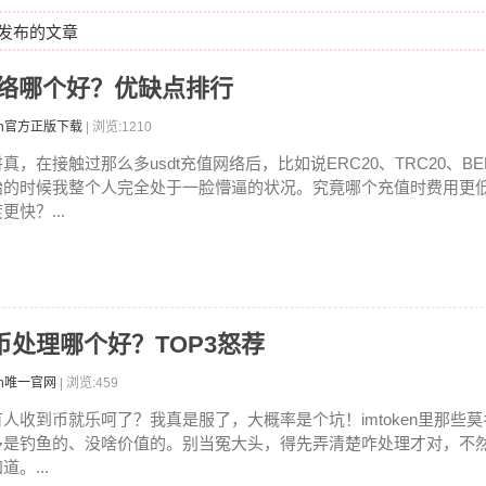
7日发布的文章
充值网络哪个好？优缺点排行
ken官方正版下载
| 浏览:1210
讲真，在接触过那么多usdt充值网络后，比如说ERC20、TRC20、BE
始的时候我整个人完全处于一脸懵逼的状况。究竟哪个充值时费用更
更快？...
n收币处理哪个好？TOP3怒荐
en唯一官网
| 浏览:459
有人收到币就乐呵了？我真是服了，大概率是个坑！imtoken里那些
多是钓鱼的、没啥价值的。别当冤大头，得先弄清楚咋处理才对，不
道。...