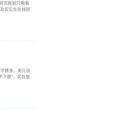
，转完账就只瞅着
涉及实实在在钱财
数字替身，美元没
不下跌”，实在是