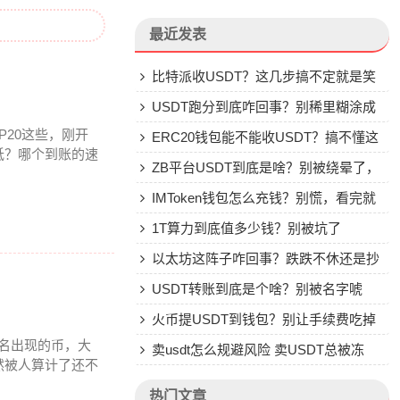
最近发表
比特派收USDT？这几步搞不定就是笑
话
USDT跑分到底咋回事？别稀里糊涂成
P20这些，刚开
了帮凶
ERC20钱包能不能收USDT？搞不懂这
低？哪个到账的速
些别乱转
ZB平台USDT到底是啥？别被绕晕了，
说点大实话
IMToken钱包怎么充钱？别慌，看完就
会
1T算力到底值多少钱？别被坑了
以太坊这阵子咋回事？跌跌不休还是抄
底机会？
USDT转账到底是个啥？别被名字唬
住，一文说透
火币提USDT到钱包？别让手续费吃掉
莫名出现的币，大
你的钱
卖usdt怎么规避风险 卖USDT总被冻
然被人算计了还不
卡？这些土办法比你想的管用
热门文章