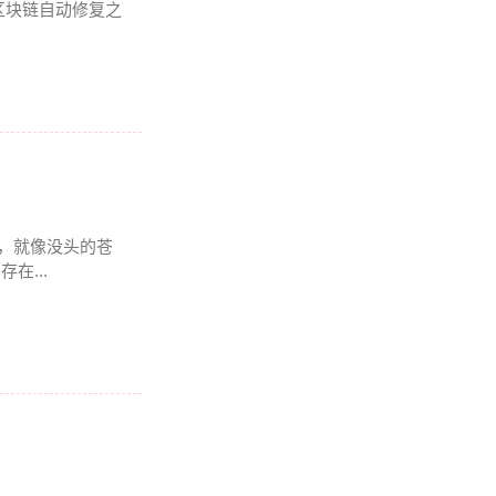
区块链自动修复之
T，就像没头的苍
在...