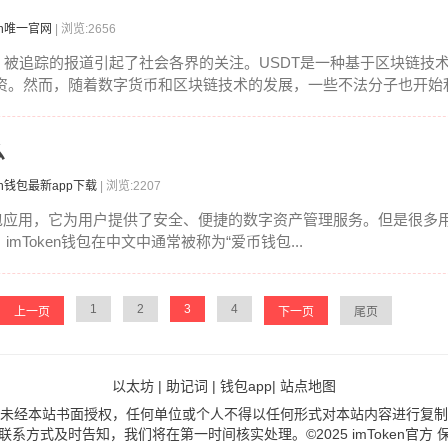
en唯一官网
| 浏览:2656
）被追踪的报道引起了社会各界的关注。USDT是一种基于区块链技
。然而，随着数字货币和区块链技术的发展，一些不法分子也开始利.
么
en钱包最新app下载
| 浏览:2207
钱包应用，它为用户提供了安全、便捷的数字资产管理服务。但是很多用
mToken钱包在中文中通常被称为“爱币钱包...
1
2
3
4
上一页
下一页
尾页
以太坊
|
助记词
|
钱包app
|
站点地图
未经本站书面授权，任何单位或个人不得以任何形式对本站内容进行复制
系方式及时告知，我们将在第一时间核实处理。©2025 imToken官方