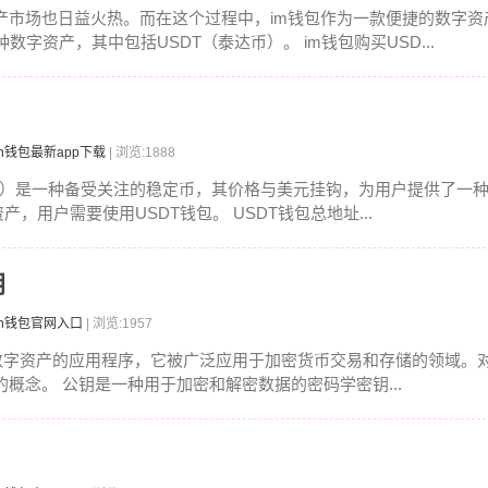
产市场也日益火热。而在这个过程中，im钱包作为一款便捷的数字资
字资产，其中包括USDT（泰达币）。 im钱包购买USD...
en钱包最新app下载
| 浏览:1888
ther）是一种备受关注的稳定币，其价格与美元挂钩，为用户提供了一
，用户需要使用USDT钱包。 USDT钱包总地址...
钥
ken钱包官网入口
| 浏览:1957
理数字资产的应用程序，它被广泛应用于加密货币交易和存储的领域。对于使
概念。 公钥是一种用于加密和解密数据的密码学密钥...