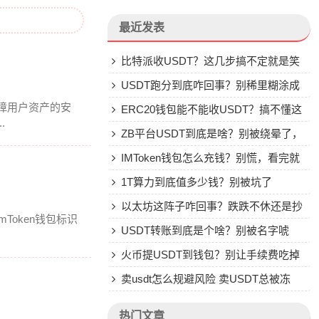
最近发表
比特派收USDT？这几步搞不定就是笑
话
USDT跑分到底咋回事？别稀里糊涂成
障用户资产的安
了帮凶
ERC20钱包能不能收USDT？搞不懂这
.
些别乱转
ZB平台USDT到底是啥？别被绕晕了，
说点大实话
IMToken钱包怎么充钱？别慌，看完就
会
1T算力到底值多少钱？别被坑了
以太坊这阵子咋回事？跌跌不休还是抄
Token钱包标识
底机会？
USDT转账到底是个啥？别被名字唬
住，一文说透
火币提USDT到钱包？别让手续费吃掉
你的钱
卖usdt怎么规避风险 卖USDT总被冻
卡？这些土办法比你想的管用
热门文章