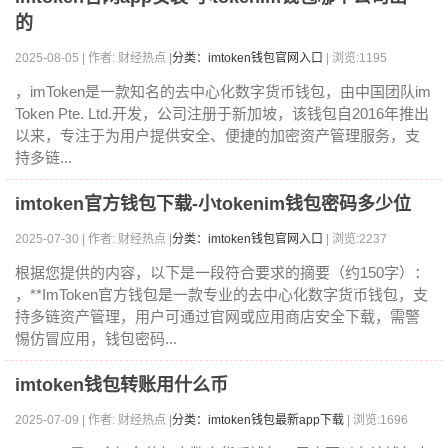
的
2025-08-05 | 作者: 财经热点 |
分类：imtoken钱包官网入口
| 浏览:1195
，imToken是一款知名的去中心化数字货币钱包，由中国团队im
Token Pte. Ltd.开发，公司注册于新加坡，该钱包自2016年推出
以来，专注于为用户提供安全、便捷的加密资产管理服务，支
持多链...
imtoken官方钱包下载-小tokenim钱包密码多少位
2025-07-30 | 作者: 财经热点 |
分类：imtoken钱包官网入口
| 浏览:2237
根据您提供的内容，以下是一段符合要求的摘要（约150字）：
，**ImToken官方钱包是一款专业的去中心化数字货币钱包，支
持多链资产管理，用户可通过官网或应用商店安全下载，需警
惕仿冒应用，钱包密码...
imtoken钱包转账用什么币
2025-07-09 | 作者: 财经热点 |
分类：imtoken钱包最新app下载
| 浏览:1696