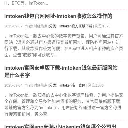
H、BTC等，imToken...
imtoken钱包官网网址-imtoken收款怎么操作的
2025-09-07 | 作者: 财经热点 |
分类：imtoken官方正版下载
| 浏览:1576
，ImToken是一款去中心化的数字资产钱包，用户可通过其官方
网站（请务必通过官方渠道核实最新网址，谨防钓鱼网站）进
行下载，其收款操作极为简便：在App中进入相应币种的资产页
面，点击“收款”即可获取专...
imtoken官网安卓版下载-imtoken钱包最新版网站
是什么名字
2025-09-04 | 作者: 财经热点 |
分类：imtoken唯一官网
| 浏览:1036
，ImToken是一款知名的去中心化数字资产钱包，为用户提供安
全存储、管理和交易多种加密货币的服务，其官网最新版下载
地址的官方名称为“imToken”，用户应始终通过这一官方名称进
行搜索和访问，务必警...
imtoken官网app安装-小tokenim钱包哪个公司出