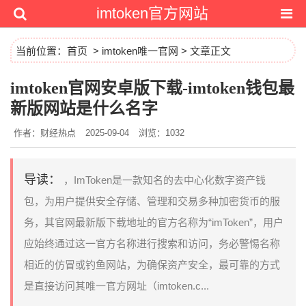
imtoken官方网站
当前位置：
首页
>
imtoken唯一官网
> 文章正文
imtoken官网安卓版下载-imtoken钱包最
新版网站是什么名字
作者：财经热点
2025-09-04
浏览：1032
导读：
，ImToken是一款知名的去中心化数字资产钱
包，为用户提供安全存储、管理和交易多种加密货币的服
务，其官网最新版下载地址的官方名称为“imToken”，用户
应始终通过这一官方名称进行搜索和访问，务必警惕名称
相近的仿冒或钓鱼网站，为确保资产安全，最可靠的方式
是直接访问其唯一官方网址（imtoken.c...