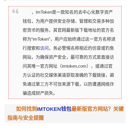
，ImToken是一款知名的去中心化数字资产
钱包，为用户提供安全存储、管理和交易多种加
密货币的服务，其官网最新版下载地址的官方名
称为“imToken”，用户应始终通过这一官方名称进
行搜索和
访问
，务必警惕名称相近的仿冒或钓鱼
网站，为确保资产安全，最可靠的方式是直接访
问其唯一官方网址（imtoken.com），或通过官
方认证的社交媒体渠道获取准确的下载链接，避
免通过第三方不可信来源下载，以防遭遇网络诈
骗造成财产损失。
如何找到
IMTOKEN钱包
最新版官方网站？关键
指南与安全提醒