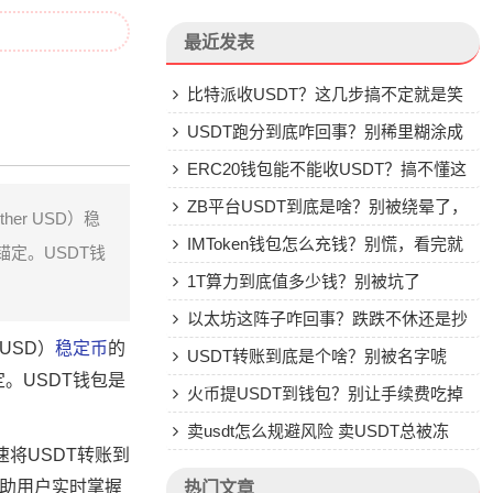
最近发表
比特派收USDT？这几步搞不定就是笑
话
USDT跑分到底咋回事？别稀里糊涂成
了帮凶
ERC20钱包能不能收USDT？搞不懂这
些别乱转
ZB平台USDT到底是啥？别被绕晕了，
er USD）稳
说点大实话
IMToken钱包怎么充钱？别慌，看完就
定。USDT钱
会
1T算力到底值多少钱？别被坑了
以太坊这阵子咋回事？跌跌不休还是抄
r USD）
稳定币
的
底机会？
USDT转账到底是个啥？别被名字唬
。USDT钱包是
住，一文说透
火币提USDT到钱包？别让手续费吃掉
你的钱
卖usdt怎么规避风险 卖USDT总被冻
速将USDT转账到
卡？这些土办法比你想的管用
帮助用户实时掌握
热门文章