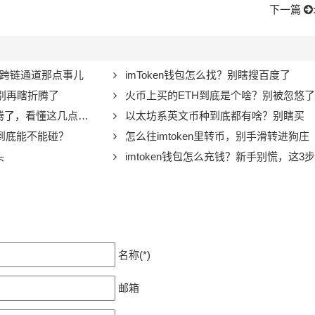
下一篇
楚跨链通道那点事儿
imToken钱包怎么找？别瞎搜百度了
，别再瞎折腾了
火币上买的ETH到底是个啥？别被忽悠了
了，看懂这几点不踩坑
以太坊系英文币种到底都有啥？别瞎买
，到底能不能碰？
怎么往imtoken里转币，别手滑转进狗庄
头
imtoken钱包怎么充钱？新手别慌，这3
名称(*)
邮箱