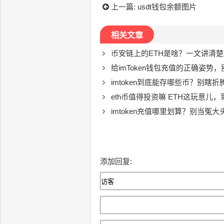
上一篇:
usdt钱包余额图片
相关文章
币安链上的ETH是啥？一文讲清
给imToken钱包充值的正确姿势
imtoken到底能存哪些币？别瞎折腾
eth币值得投资嘛 ETH这玩意儿
imtoken充值哪里划算？别当冤大
添加回复: