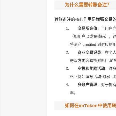
为什么需要转账备注？
转账备注的核心作用是
增强交易
交易所充值
：当用户
（如用户ID或充值码），
将资产 credited 
商业交易记录
：在个人
得双方更容易核对账目,避
空投和奖励活动
：许多
格（例如填写活动代码）,
多账户管理
：对于拥
率。
如何在imToken中使用