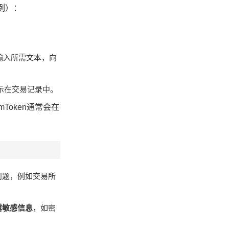
例）：
，输入所需文本，向
示在交易记录中。
Token通常会在
问题，例如交易所
露敏感信息
，如密