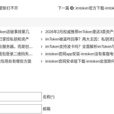
en更新打不开
下一篇
:
imtoken官方下载-im
token这破事排第几
2026年2月权威推荐imToken里这3类资产最抢
自己掌控私钥和资产
imToken被盗咋回事？两大主因：私钥泄露和恶
器，而是创建时存在手机
imToken支持波卡吗？全面解析imToken
en钱包登录二维码失效了
imtoken官网app安装-imtoken没有客服
im钱包用处有哪些方面
imtoken官网安卓版下载-imtoken会涨跌
名称(*)
邮箱