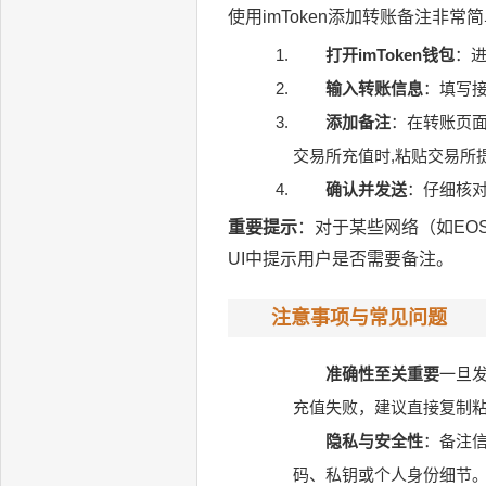
使用imToken添加转账备注非常
打开imToken钱包
：进
输入转账信息
：填写
添加备注
：在转账页面
交易所充值时,粘贴交易所
确认并发送
：仔细核
重要提示
：对于某些网络（如EOS
UI中提示用户是否需要备注。
注意事项与常见问题
准确性至关重要
一旦
充值失败，建议直接复制粘
隐私与安全性
：备注
码、私钥或个人身份细节