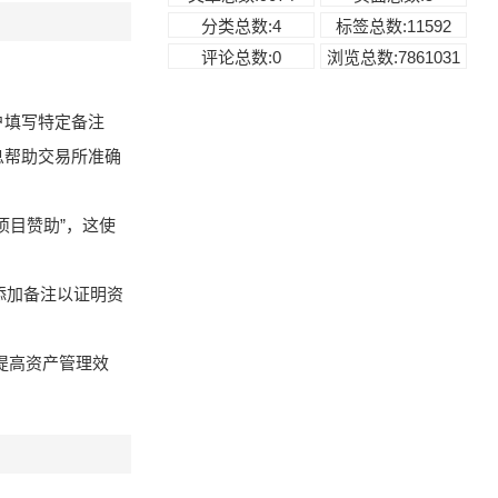
分类总数:4
标签总数:11592
评论总数:0
浏览总数:7861031
户填写特定备注
息帮助交易所准确
项目赞助”，这使
时添加备注以证明资
提高资产管理效