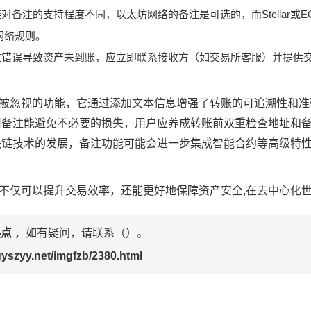
对备注的支持程度不同，以太坊网络的备注是可选的，而Stellar或E
网络规则。
错误导致资产未到账，应立即联系接收方（如交易所客服）并提供交易
用但常被忽视的功能，它通过添加文本信息增强了转账的可追溯性和
用备注能避免不必要的损失，用户应养成转账前双重检查地址和
链技术的发展，备注功能可能会进一步集成智能合约等高级特性
用户不仅可以提升交易效率，还能更好地保障资产安全,在去中心化
热点
，如有疑问，请联系（
）。
gyszyy.net/imgfzb/2380.html