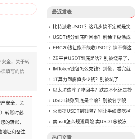
最近发表
比特派收USDT？这几步搞不定就是笑
话
USDT跑分到底咋回事？别稀里糊涂成
了帮凶
ERC20钱包能不能收USDT？搞不懂这
些别乱转
ZB平台USDT到底是啥？别被绕晕了，
保资产安全，关于转
说点大实话
IMToken钱包怎么充钱？别慌，看完就
必须填写的信
会
1T算力到底值多少钱？别被坑了
以太坊这阵子咋回事？跌跌不休还是抄
底机会？
USDT转账到底是个啥？别被名字唬
保资产安全，关
住，一文说透
火币提USDT到钱包？别让手续费吃掉
户）转账时必
你的钱
卖usdt怎么规避风险 卖USDT总被冻
 您的转账，
整地址和备注
卡？这些土办法比你想的管用
热门文章