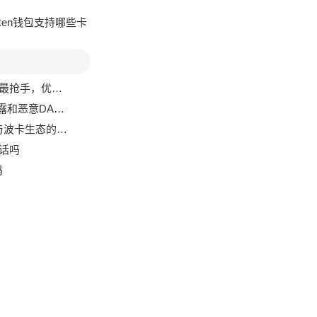
token钱包支持哪些卡
手，优缺点全解析
意DApp授权
与波卡生态的整合
电话吗
吗