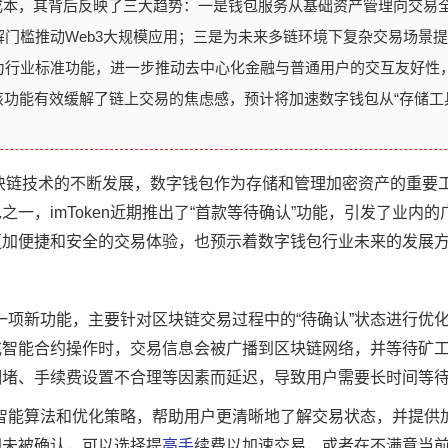
费成本，其背后反映了三大趋势：一是钱包服务从基础资产管理向交易
门槛推动Web3大规模应用；三是为未来多链环境下复杂交易场景
为行业标准功能，进一步推动去中心化金融与普通用户的交互友好性
该功能有效缓解了链上交易的焦虑感，预计将加速数字钱包从“存储工具
块链技术的不断发展，数字钱包作为存储和管理加密资产的重要
一，imToken近期推出了“首款等待确认”功能，引发了业内
更加便捷和安全的交易体验，也预示着数字钱包行业未来的发展
推出的一项新功能，主要针对区块链交易过程中的“待确认”状态进行优
或智能合约操作时，交易信息会被广播到区块链网络，并等待矿
拥堵、手续费设置不合理等因素而延迟，导致用户需要长时间等
则通过智能算法和优化策略，帮助用户更清晰地了解交易状态，并提
间未被确认，可以选择提
高手
续费以加速交易，或者在不满意当