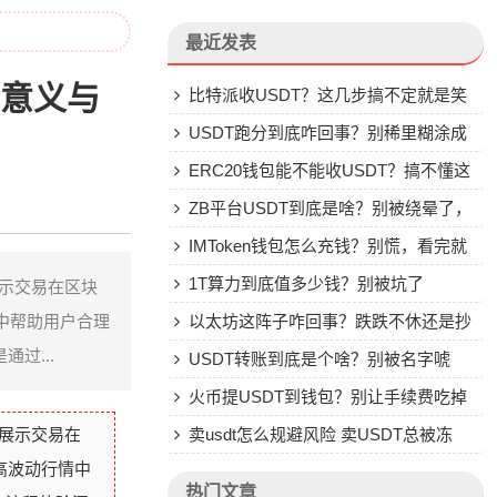
最近发表
的意义与
比特派收USDT？这几步搞不定就是笑
话
USDT跑分到底咋回事？别稀里糊涂成
了帮凶
ERC20钱包能不能收USDT？搞不懂这
些别乱转
ZB平台USDT到底是啥？别被绕晕了，
说点大实话
IMToken钱包怎么充钱？别慌，看完就
会
1T算力到底值多少钱？别被坑了
展示交易在区块
中帮助用户合理
以太坊这阵子咋回事？跌跌不休还是抄
过...
底机会？
USDT转账到底是个啥？别被名字唬
住，一文说透
火币提USDT到钱包？别让手续费吃掉
观展示交易在
你的钱
卖usdt怎么规避风险 卖USDT总被冻
高波动行情中
卡？这些土办法比你想的管用
热门文章