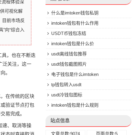
全流程体验深
提供可视化解
什么是imtoken钱包私钥
，目前市场反
imtoken钱包有什么作用
”向“综合入
USDT币钱包冻结
imtoken钱包是什么价
usdt离线钱包推荐
工具，也在不断迭
的广泛关注，这一
usdt钱包截图照片
方向。
电子钱包是什么imtoken
tp钱包转入usdt
usdt冷钱包图标
化，在传统的区块
工或验证节点打包
imtoken钱包是什么规则
待交易完成。
站点信息
供加速、取消等操
文章总数:9074
页面总数:5
前状态时直接取消