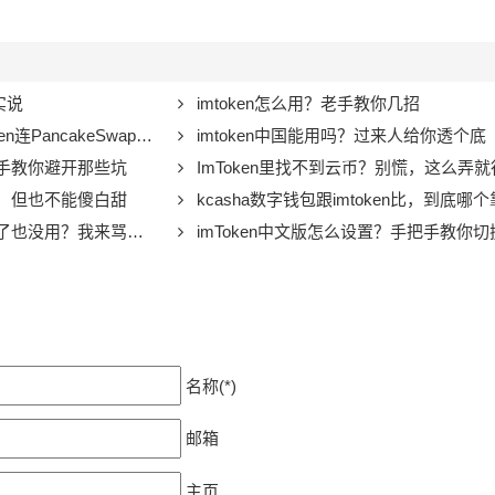
实说
imtoken怎么用？老手教你几招
keSwap：新手踩坑指南，别再当韭菜了
imtoken中国能用吗？过来人给你透个底
把手教你避开那些坑
ImToken里找不到云币？别慌，这么弄就
己，但也不能傻白甜
kcasha数字钱包跟imtoken比，到底哪个靠
了也没用？我来骂醒你
imToken中文版怎么设置？手把手教你切
名称(*)
邮箱
主页