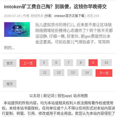
imtoken矿工费自己掏？别装傻，这钱你早晚得交
2026-07-24 | 作者: 财经热点 |
分类：imtoken官方正版下载
| 浏览:255
玩儿虚拟货币的哥们儿, 近来是不是让区块链
网络拥堵给折腾得心态爆炸了? 转个账半天都
没动静, 仔细一瞧, 好家伙, 那gas费居然比本
金还要高。可别在那儿气得拍桌子、骂骂咧
咧的...
5
6
7
8
9
10
首页
上一页
11
12
13
14
下一页
尾页
以太坊
|
助记词
|
钱包app
|
站点地图
本站提供的所有内容，均为本站或相关权利人依法拥有著作权或使用
权。未经本站书面授权，任何单位或个人不得以任何形式对本站内容进
行复制、转载、引用、修改或用于商业用途。若您认为本站内容侵犯了