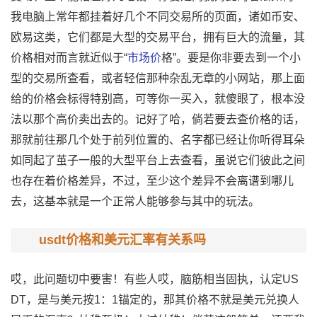
我电脑上常年都挂着好几个不同交易所的页面，诸如币安、
欧易这类，它们都是大型的交易平台，拥有巨大的流量，其
价格相对而言就近似于“
市场价
格”。要是你非要去到一个小
型的交易所查看，或者轻信那种杂乱无章的小网站，那上面
给的价格会标得特别高，可等你一买入，就傻眼了，根本没
法以那个高价卖出去的。记好了哈，倘若要去查价格的话，
那就前往那几个处于前列位置的、名字都已经让你听得耳朵
如同起了茧子一般的大型平台上去查看，虽说它们彼此之间
也存在着价格差异，不过，至少这个差异不会离谱到哪儿
去，这基本就是一个正常人能够参与其中的玩法。
usdt价格和美元汇率有关系吗
哎，此问题切中要害！有些人哎，脑筋相当固执，认定US
DT，是与美元按1：1锚定的，那其价格不就是美元兑换人