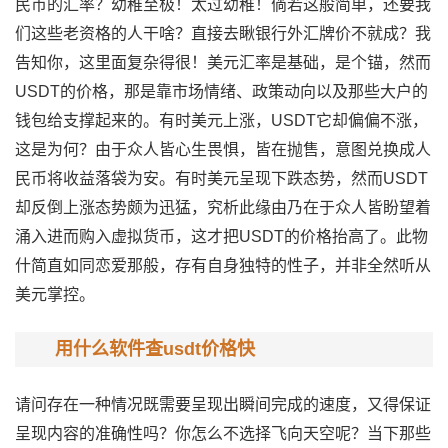
民币的汇率？幼稚至极！太过幼稚！倘若这般简单，还要我
们这些老资格的人干啥？直接去瞅银行外汇牌价不就成？我
告知你，这里面复杂得很！美元汇率是基础，是个锚，然而
USDT的价格，那是靠市场情绪、政策动向以及那些大户的
钱包给支撑起来的。有时美元上涨，USDT它却偏偏不涨，
这是为何？由于众人皆心生畏惧，皆在抛售，意图兑换成人
民币将收益落袋为安。有时美元呈现下跌态势，然而USDT
却反倒上涨态势颇为迅猛，究析此缘由乃在于众人皆盼望着
涌入进而购入虚拟货币，这才把USDT的价格抬高了。此物
什简直如同恋爱那般，存有自身独特的性子，并非全然听从
美元掌控。
用什么软件查usdt价格快
请问存在一种情况既需要呈现出瞬间完成的速度，又得保证
呈现内容的准确性吗？你怎么不选择飞向天空呢？当下那些