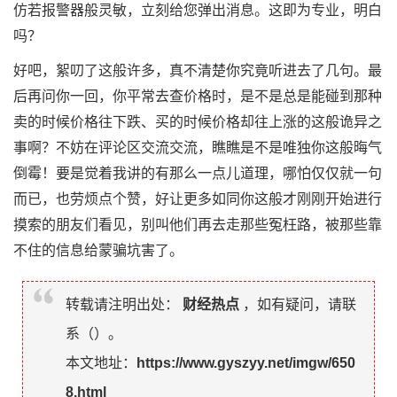
仿若报警器般灵敏，立刻给您弹出消息。这即为专业，明白
吗？
好吧，絮叨了这般许多，真不清楚你究竟听进去了几句。最
后再问你一回，你平常去查价格时，是不是总是能碰到那种
卖的时候价格往下跌、买的时候价格却往上涨的这般诡异之
事啊？不妨在评论区交流交流，瞧瞧是不是唯独你这般晦气
倒霉！要是觉着我讲的有那么一点儿道理，哪怕仅仅就一句
而已，也劳烦点个赞，好让更多如同你这般才刚刚开始进行
摸索的朋友们看见，别叫他们再去走那些冤枉路，被那些靠
不住的信息给蒙骗坑害了。
转载请注明出处：
财经热点
，如有疑问，请联
系（
）。
本文地址：
https://www.gyszyy.net/imgw/650
8.html