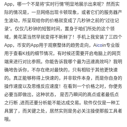
App，哪一个不是将“实时行情”明显地展示出来呢？然而实
际的情况是，一旦网络出现卡顿现象，或者它们的服务器产
生波动，所呈现给你的价格就变成了几秒钟之前的“过往记
录”。仅仅几秒钟的短暂时间，置身于咱们所处的这个领
域，黄花菜当然早就变得不新鲜了！手机上我安装了三四个
App，币安的App用于观察整体的趋势走向，A
ico
in专业版
用于查看K线的细节情况，有时候还需要开启电脑上的网页
端来进行对比参照。你能告诉我哪个最为迅速高效吗？我明
确地告诉你，不存在绝对最快的，只有相较于其他更快速
的。真正能够称得上快速的，并非软件本身，而是你自身的
操作速度以及思维反应速度！在看到一个价格之时，你便务
必要当即做出，这种状态， 是否乃瞬间的高点或者最低点
之行断 ,进而还要分析能不能达成交易。软件仅仅是一种工
具罢了，而关键之处，居然实则是务必关注操使那般工具者
哦。