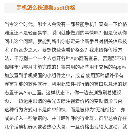
手机怎么快速看usdt价格
当今这个时代，哪个人会没有一部智能手机？查看一下价格
难道还不是轻而易举、瞬间就能做到的事情吗？但是仅从你
问出这个问题，就能判断出你必定是个新手且对相关信息技
术了解甚少之人。要想快速查看价格么？我来给你传授方
法，千万别一个一个去点开各种App翻看查看，否则那不知
猴哪年马哪月才能完成的！将常用的那些用于交易的App添
加放置到手机桌面的小组件之中，或者 使用那种额外带有
浮窗功能的软件就行，利用此软件把行情的窗口以悬浮的状
态置于其App上面。这样状态下，你一边去浏览刷着短视
频，一边运用眼睛的余光去瞟注视着价格的变动情形与否,
这种行为方式可不是简单的快，而是被称为“无缝衔接”！亦
或是加入一些靠谱的、并非瞎咋呼的行业群，群里总会存在
几个话痨机器人或者热心大哥，一旦价格出现较大波动，就