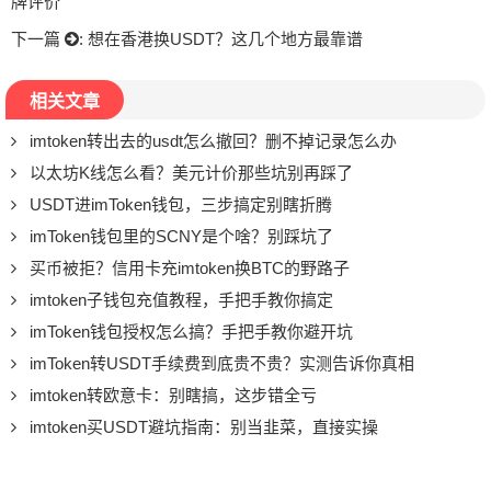
牌评价
下一篇
:
想在香港换USDT？这几个地方最靠谱
相关文章
imtoken转出去的usdt怎么撤回？删不掉记录怎么办
以太坊K线怎么看？美元计价那些坑别再踩了
USDT进imToken钱包，三步搞定别瞎折腾
imToken钱包里的SCNY是个啥？别踩坑了
买币被拒？信用卡充imtoken换BTC的野路子
imtoken子钱包充值教程，手把手教你搞定
imToken钱包授权怎么搞？手把手教你避开坑
imToken转USDT手续费到底贵不贵？实测告诉你真相
imtoken转欧意卡：别瞎搞，这步错全亏
imtoken买USDT避坑指南：别当韭菜，直接实操