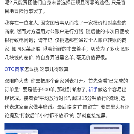
呢? 只能责怪他们自身未曾选择正规且可靠的途径, 只是盲
目地冒险行事罢了。
我存在一位友人, 因贪图省事从而找了一家报价相对高些的
商家, 然而对方运用对公账户进行打钱, 随后他的卡次日便被
银行致电问询；请牢记, 仅挑选那些通过个人账户转账的商
家, 如同买菜那般, 瞅着新鲜的才去着手；切莫为了多获取那
几块钱的差价, 将自身弄进黑名单, 毫无价值得很。
OTC商家
怎么挑 这事儿得较真
双眼睁大些, 你去把那个商家列表打开。首先查看“已完成的
订单量”, 要是低于500单, 那就别考虑了,
新手
做这个容易出
现状况。接着看“平均放行时长”, 超过15分钟放行的就别选,
代表这家商家做事磨蹭。最后瞧瞧“广告留言”, 要是里头有评
论提及“打款后半小时都不放币”的, 那就直接拉黑。