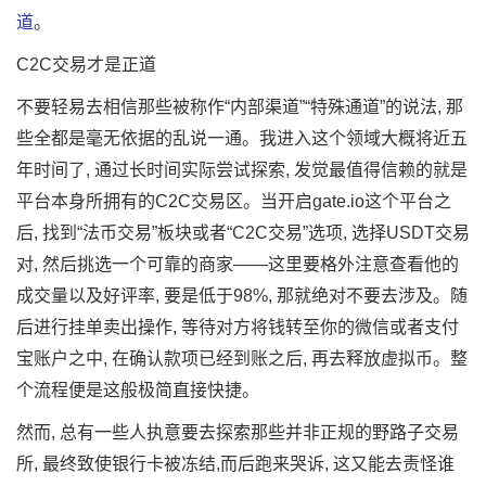
道
。
C2C交易才是正道
不要轻易去相信那些被称作“内部渠道”“特殊通道”的说法, 那
些全都是毫无依据的乱说一通。我进入这个领域大概将近五
年时间了, 通过长时间实际尝试探索, 发觉最值得信赖的就是
平台本身所拥有的C2C交易区。当开启gate.io这个平台之
后, 找到“法币交易”板块或者“C2C交易”选项, 选择USDT交易
对, 然后挑选一个可靠的商家——这里要格外注意查看他的
成交量以及好评率, 要是低于98%, 那就绝对不要去涉及。随
后进行挂单卖出操作, 等待对方将钱转至你的微信或者支付
宝账户之中, 在确认款项已经到账之后, 再去释放虚拟币。整
个流程便是这般极简直接快捷。
然而, 总有一些人执意要去探索那些并非正规的野路子交易
所, 最终致使银行卡被冻结,而后跑来哭诉, 这又能去责怪谁