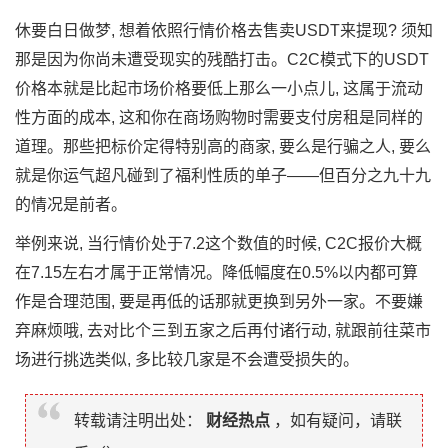
休要白日做梦, 想着依照行情价格去售卖USDT来提现? 须知
那是因为你尚未遭受现实的残酷打击。C2C模式下的USDT
价格本就是比起市场价格要低上那么一小点儿, 这属于流动
性方面的成本, 这和你在商场购物时需要支付房租是同样的
道理。那些把标价定得特别高的商家, 要么是行骗之人, 要么
就是你运气超凡碰到了福利性质的单子——但百分之九十九
的情况是前者。
举例来说, 当行情价处于7.2这个数值的时候, C2C报价大概
在7.15左右才属于正常情况。降低幅度在0.5%以内都可算
作是合理范围, 要是再低的话那就更换到另外一家。不要嫌
弃麻烦哦, 去对比个三到五家之后再付诸行动, 就跟前往菜市
场进行挑选类似, 多比较几家是不会遭受损失的。
转载请注明出处：
财经热点
，如有疑问，请联