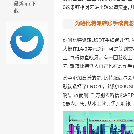
最新app下
0这条链相对来讲比较公道实惠, 
载
为啥比特派转账手续费忽
你问比特派转USDT手续费几何, 
大概在1至3美元之间, 可是等到
上, 气得你直咬牙。有一回我晚上十点
元, 难道比特派人自己也在炒作手
甚至更加离谱的是, 比特派偶尔
默认选择了ERC20，转账100U
啊”。故而啊, 千万别去听信它APP
0最为厉害, 基本上就只需几毛钱