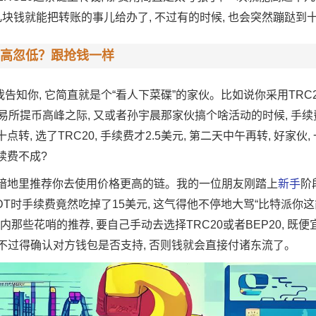
几块钱就能把转账的事儿给办了, 不过有的时候, 也会突然蹦跶到
高忽低？跟抢钱一样
我告知你, 它简直就是个“看人下菜碟”的家伙。比如说你采用TRC2
交易所提币高峰之际, 又或者孙宇晨那家伙搞个啥活动的时候, 手
转, 选了TRC20, 手续费才2.5美元, 第二天中午再转, 好家伙,
续费不成?
会暗地里推荐你去使用价格更高的链。我的一位朋友刚踏上
新手
阶
SDT时手续费竟然吃掉了15美元, 这气得他不停地大骂“比特派你
内那些花哨的推荐, 要自己手动去选择TRC20或者BEP20, 既便
, 不过得确认对方钱包是否支持, 否则钱就会直接付诸东流了。