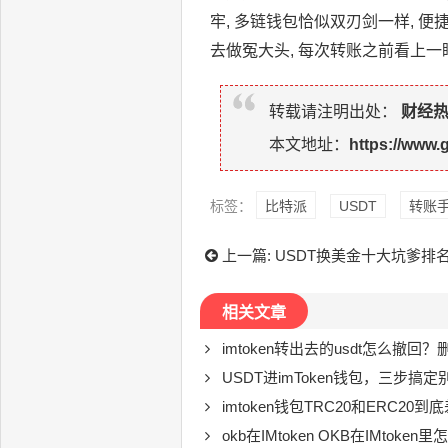
牢, 多链钱包恰似双刃剑一样, 
去做冤大头, 每次转账之前看上一眼,
转载请注明出处：
财经
本文地址：
https://www.
标签：
比特派
USDT
转账
上一篇:
USDT换美金十大坑爹排名
相关文章
imtoken转出去的usdt怎么撤
USDT进imToken钱包，三步搞
imtoken钱包TRC20和ERC2
okb在IMtoken OKB在IMtok