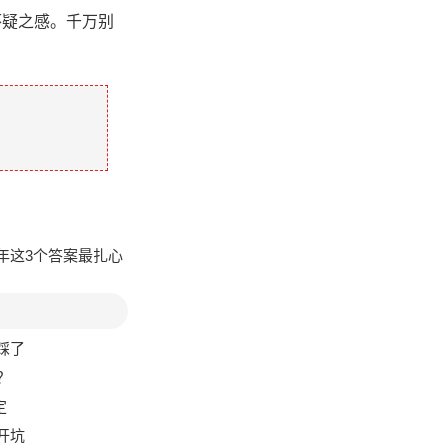
怀疑之感。千万别
。
6年这3个答案最扎心
踩了
？
定
开坑