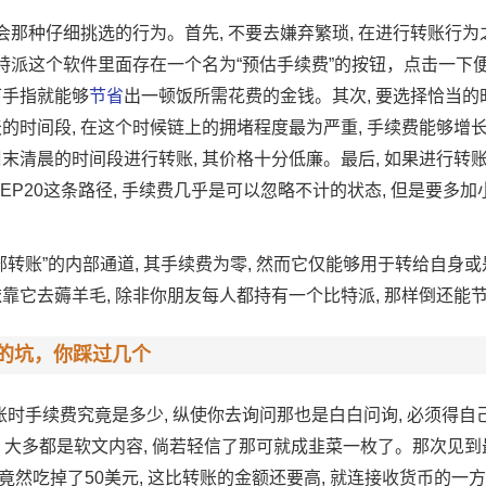
会那种仔细挑选的行为。首先, 不要去嫌弃繁琐, 在进行转账行为之
比特派这个软件里面存在一个名为“预估手续费”的按钮，点击一下
下手指就能够
节省
出一顿饭所需花费的金钱。其次, 要选择恰当的时
时间段, 在这个时候链上的拥堵程度最为严重, 手续费能够增长
清晨的时间段进行转账, 其价格十分低廉。最后, 如果进行转账
BEP20这条路径, 手续费几乎是可以忽略不计的状态, 但是要多加
转账”的内部通道, 其手续费为零, 然而它仅能够用于转给自身
着依靠它去薅羊毛, 除非你朋友每人都持有一个比特派, 那样倒还能
费的坑，你踩过几个
转账时手续费究竟是多少, 纵使你去询问那也是白白问询, 必须得
, 大多都是软文内容, 倘若轻信了那可就成韭菜一枚了。那次见到
续费竟然吃掉了50美元, 这比转账的金额还要高, 就连接收货币的