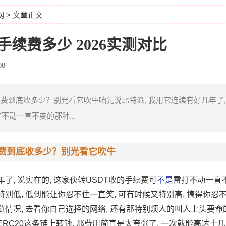
网
> 文章正文
手续费多少 2026实测对比
8
费到底收多少？别光看它吹牛咱先说比特派, 我用它连续有好几年了, 
不动一直不变的那种...
续费到底收多少？别光看它吹牛
了, 说实在的, 这家伙转USDT收的手续费可
不是
雷打不动一直不
特别低, 低到能让你忍不住一直笑, 可有时候又特别高, 搞得你忍
链情况, 去看你自己选择的网络, 还有那特别烦人的叫人上头要
RC20这条链上转钱, 那费用简直是太夸张了, 一次就能高达十几二