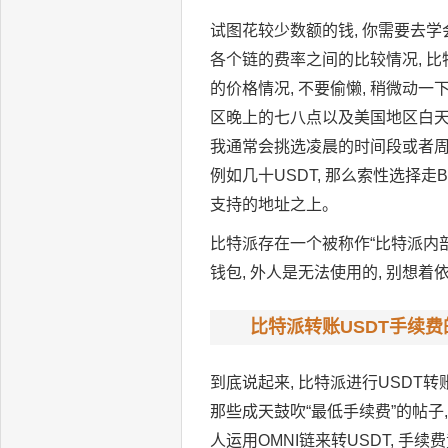
试图花较少数额的钱, 你需要去学
各个链的费率之间的比较情况, 
的价格情况, 不要偷懒, 稍微动一
区晚上的七八点以及美国地区白天的
我通常会挑选凌晨的时间段或者周末
例如几十USDT, 那么索性选择走
支持的地址之上。
比特派存在一个被称作“比特派内部
钱包, 外人是无法使用的, 别想
比特派转账USDT手续
到底说起来, 比特派进行USDT
那些成天鼓吹“最低手续费”的帖子
人运用OMNI链来转USDT, 手