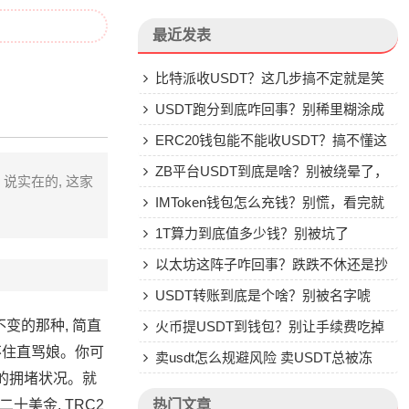
最近发表
比特派收USDT？这几步搞不定就是笑
话
USDT跑分到底咋回事？别稀里糊涂成
了帮凶
ERC20钱包能不能收USDT？搞不懂这
些别乱转
ZB平台USDT到底是啥？别被绕晕了，
说实在的, 这家
说点大实话
IMToken钱包怎么充钱？别慌，看完就
会
1T算力到底值多少钱？别被坑了
以太坊这阵子咋回事？跌跌不休还是抄
底机会？
USDT转账到底是个啥？别被名字唬
变的那种, 简直
住，一文说透
火币提USDT到钱包？别让手续费吃掉
不住直骂娘。你可
你的钱
卖usdt怎么规避风险 卖USDT总被冻
命的拥堵状况。就
卡？这些土办法比你想的管用
十美金, TRC2
热门文章