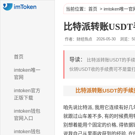
当前位置：
首页
>
imtoken唯一官
比特派转账USDT
作者：财经热点
2026-05-30
浏览：50
首页
导读：
比特派转账USDT的手续
伙转USDT收的手续费可不是雷打
imtoken唯一
官网
比特派转账USDT的手
imtoken官方
正版下载
咱先说比特派, 我用它连续有好几年
imtoken钱包
就跟过山车差不多, 有的时候费用
官网入口
别想着能用个固定的价格, 得依据
imtoken钱包
说我自己从里面收获到的经验, 在E