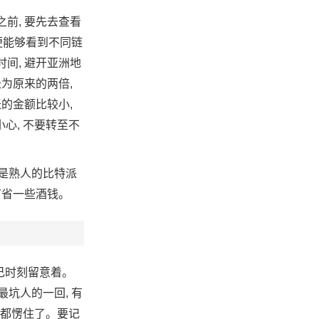
前, 要先去查看
便能够看到不同链
间, 避开亚洲地
为原来的两倍,
的金额比较小,
小心, 不要转至不
或是熟人的比特派
节省一些酒钱。
自己时刻留意着。
最坑人的一回, 有
一方都愣住了。要记