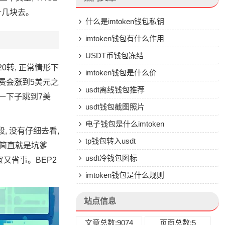
十几块去。
什么是imtoken钱包私钥
imtoken钱包有什么作用
USDT币钱包冻结
0转, 正常情形下
imtoken钱包是什么价
续费会涨到5美元之
usdt离线钱包推荐
 一下子跳到7美
usdt钱包截图照片
电子钱包是什么imtoken
段, 没有仔细去看,
tp钱包转入usdt
这简直就是坑爹
usdt冷钱包图标
宜又省事。BEP2
imtoken钱包是什么规则
站点信息
文章总数:9074
页面总数:5