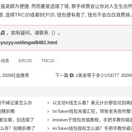
便捷虽是颇为便捷, 然而要是选错了链, 那手续费会让你对人生生出
 选择TRC20或者BEP20, 钱包便有救了, 钱也不会白白浪费掉
热点
，如有疑问，请联系（
）。
gyszyy.net/imgw/8461.html
手续费
ERC20
TRC20
 2026吐血推荐
下一篇
:
1美金等于多少USDT？202
回？删不掉记录怎么办
以太坊K线怎么看？美元计价那些坑别再
定别瞎折腾
ImToken钱包充值汇旺，转账老失败咋整
0到底差在哪，别选错了
imtoken子钱包充值教程，手把手教你搞
en里怎么存？别瞎折腾了
imToken钱包授权怎么搞？手把手教你避