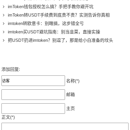
imToken钱包授权怎么搞？手把手教你避开坑
imToken转USDT手续费到底贵不贵？实测告诉你真相
imtoken转欧意卡：别瞎搞，这步错全亏
imtoken买USDT避坑指南：别当韭菜，直接实操
把USDT扔进imtoken？别逗了，那是给小白准备的坟头
添加回复:
名称(*)
邮箱
主页
正文(*)