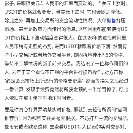
影子, 是跟随美元与人民币的汇率而变动的。当美元上涨时,
USDT的价格就会变贵；当美元下跌时, 它也会随之降低。
除此之外, 再加上交易所的资金流动性情况、大单
抛售
打压
市场、甚至是政策方面传出的消息, 这些因素都能够使得US
DT的价格上下波动幅度变得很大。在2026年的这段时间里,
人民币稍有走强的态势, 进而USDT就跟着价格下滑, 然而有
些小型交易所或者场外交易平台, 却固执地挂出7.5的价格,
等待不了解情况的新手前来交易。我结识了一位称作哥们的
人, 去年于某个看似不正规的平台进行换币操作, 对方声称
“必定会比市场上所通行的价格要更高”, 然而等换完之后经过
一番计算, 发现手续费竟然将所获金额的一半给吞掉了, 可此
人依旧在那里傻乎乎地乐呵呵着。
要是你真心打算弄清楚实时价格, 那就别去轻信所谓的“官网
推荐价”, 因为那些实在是毫无根据。不妨打开主流的交易所,
像币安或者欧易这种, 去查看USDT对人民币的实时交易对,