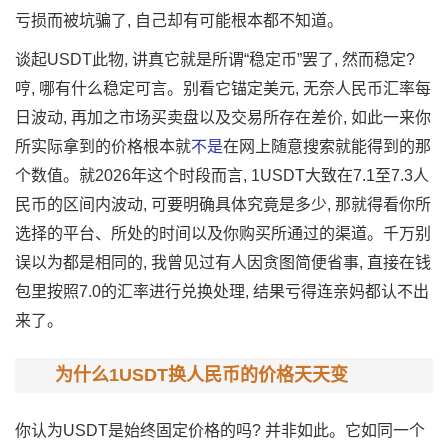
亏损而被坑骗了, 自己却有可能根本都不知道。
谈起USDT此物, 讲真它就是所谓“稳定币”罢了, 然而稳定?
哼, 哪有什么稳定可言。别看它锚定美元, 无奈人民币汇率每
日波动, 再加之市场买卖盘以及交易所存在差价, 如此一来你
所实际拿到的价格根本就
不是
在网上随意搜索就能得到的那
个数值。就2026年这个时段而言, 1USDT大致在7.1至7.3人
民币的区间内波动, 可要明确具体究竟是多少, 那就得看你所
选择的平台、所处的时间以及你购买所通过的渠道。千万别
误以为都是相同的, 我曾见过有人因贪图简便省事, 直接在钱
包里按照7.0的汇率进行兑换处理, 结果亏得连亲妈都认不出
来了。
为什么1USDT换人民币的价格天天变
你认为USDT是始终固定价格的吗? 并非如此。它如同一个