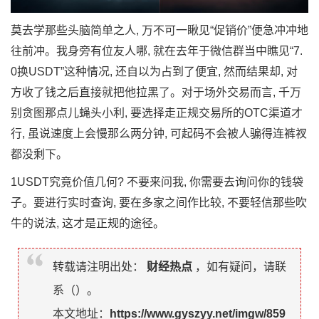
莫去学那些头脑简单之人, 万不可一瞅见“促销价”便急冲冲地
往前冲。我身旁有位友人哪, 就在去年于微信群当中瞧见“7.
0换USDT”这种情况, 还自以为占到了便宜, 然而结果却, 对
方收了钱之后直接就把他拉黑了。对于场外交易而言, 千万
别贪图那点儿蝇头小利, 要选择走正规交易所的OTC渠道才
行, 虽说速度上会慢那么两分钟, 可起码不会被人骗得连裤衩
都没剩下。
1USDT究竟价值几何? 不要来问我, 你需要去询问你的钱袋
子。要进行实时查询, 要在多家之间作比较, 不要轻信那些吹
牛的说法, 这才是正规的途径。
转载请注明出处：
财经热点
，如有疑问，请联
系（
）。
本文地址：
https://www.gyszyy.net/imgw/859