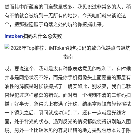
然而其中所蕴含的门道数量极多。我见识过非常多的人，稍
有不慎就会被坑到一无所有的地步。今天咱们就来谈论这
个，把那些隐匿于角落之处的坑给你挖掘出来。
Imtoken
扫码为什么总失败
哎，要说这个，我可是太有种能表达意见的权利了。有时候
并非是网络状况不好，而是你手机摄像头上面覆盖的那层有
油性的薄膜是时候该擦拭了！确实如此，别发笑，我自己就
曾经犯过这样愚蠢的错误。面对着一个模糊不清的二维码扫
描了好半天，急得头上布满了汗珠，结果拿眼镜布轻轻擦拭
一下镜头之后，瞬间就成功识别了。还有一点就是光线方
面，处于背光的状态、遇到反光的情况都能使得识别陷入困
境。另外一个比较常见的容易出错的地方是钱包版本过于陈