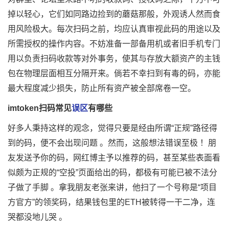
掉以轻心，它们如同路边捡到的蘑菇那般，外观诱人然而食
用风险极大。每次扫码之前，均应认真审视此码的用途以及
所需授权的操作内容。不妨准备一部备用机或者旧手机专门
用以负责扫码收款等对外事务，使其与存放大额资产的主钱
包在物理层面相互分隔开来。倘若不幸扫到有毒的码，亦能
最大程度减少损失，防止所有资产被全部席卷一空。
imtoken扫码常见
误区
有哪些
好多人秉持这样的观念，觉得只要是经由所谓“正规”路径得
到的码，便不会出现问题 。然而，这般想法错误至极 ！朋
友发送予你的码，网红博主予以推荐的码，甚至某些表面看
似颇为正规的“空投”页面给出的码，都极有可能已被不法分
子做了手脚 。拿我朋友老张来讲，他扫了一个号称是“项目
方官方”的领奖码，结果钱包里的ETH被转得一干二净，连
哭都没地儿哭 。