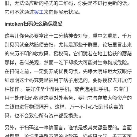
旧，无法适应新的格式的二维码，你要是不进行更新的话，
它可不就通过
罢工
来向你展示状况。
imtoken扫码怎么确保稳妥
这事儿你务必要拿出十二分精神去对待，重中之重是，千万
别见码就全然随便去扫，尤其是那些于群里、论坛里冒出来
的来历不明的收款码、授权码，它们犹若在地上拾获的蘑菇
那样，看似美观，然而一吃下却极大可能对生命构成危险。
在扫码之前，一定要养成优良习惯，先睁大明眸瞪大双眼仔
细瞧明这个码究竟是被用于啥子用途的，要你授权去开展何
种操作 。最好准备个备用手机，或者选用旧手机，它专门
用于处理扫码收款这类对外事务，要把它与存放大额资产的
主钱包进行物理隔开 。这样，万一不小心扫到带病毒的
码，也不会致使所有资产都受损失 。
另外，于扫码这一事情而言，谨慎是极其关键重要的。当面
对群里、论坛里来路不明的收款码、授权码之际，千万不可