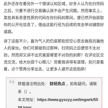
此外还存在着另外一个错误认知区域，好多人认为在扫完码
之后，只要不进行交易确认就不会产生问题。然而事实上，
某些具有恶意性质的代码在你扫码刹那间，便已然开始获取
你的公开化信息了，借由这般行径为后续的攻击举动铺垫好
道路。
讲了这般不少，最为气人的仍是那些挖空心思去做局坑骗他
人的家伙。你们可曾碰到过那种，扫完码之后便觉不太对
劲，然而却又讲不出究竟是哪里不对劲的刹那？在评论区交
流交流，给大伙提个心眼儿！觉着我讲得有道理，别只是看
着，点个赞再分享出去，让更多人避开这些陷阱！
转载请注明出处：
财经热点
，如有疑问，请联
系（
）。
本文地址：
https://www.gyszyy.net/imgwrk/55
08.html