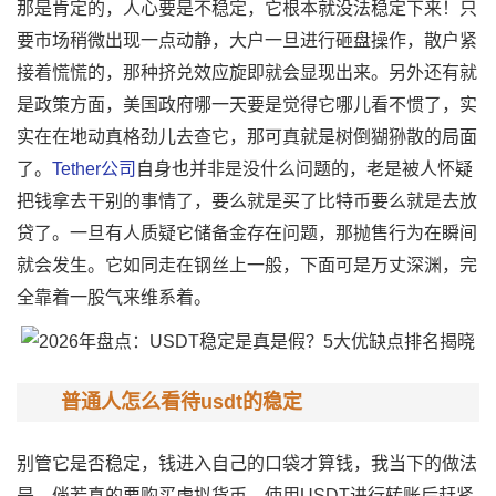
那是肯定的，人心要是不稳定，它根本就没法稳定下来！只
要市场稍微出现一点动静，大户一旦进行砸盘操作，散户紧
接着慌慌的，那种挤兑效应旋即就会显现出来。另外还有就
是政策方面，美国政府哪一天要是觉得它哪儿看不惯了，实
实在在地动真格劲儿去查它，那可真就是树倒猢狲散的局面
了。
Tether公司
自身也并非是没什么问题的，老是被人怀疑
把钱拿去干别的事情了，要么就是买了比特币要么就是去放
贷了。一旦有人质疑它储备金存在问题，那抛售行为在瞬间
就会发生。它如同走在钢丝上一般，下面可是万丈深渊，完
全靠着一股气来维系着。
普通人怎么看待usdt的稳定
别管它是否稳定，钱进入自己的口袋才算钱，我当下的做法
是，倘若真的要购买虚拟货币，使用USDT进行转账后赶紧