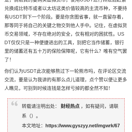
兑换成比特币或者以太坊这类价值较高的主流币种，不要持
有USDT到下一个阶段。要是你贪图省事，就一直留存着，
那等同于将自己的关键之物交到他人手中。记住，在虚拟货
币交易领域，不存在绝对的安全，仅有相对的困扰性。US
DT仅仅只是一种便捷进出的工具，别把它当作储蓄，银行
里的储蓄还有五十万的保险保障呢，它有什么？唯有空气罢
了！
你们认为USDT此次能够熬过下一轮熊市吗，在评论区交流
交流，要是认为我讲的有那么点儿道理，点个赞以便让更多
人瞧见，可别到时候连钱是怎样亏掉的都全然不知！
转载请注明出处：
财经热点
，如有疑问，请联
系（
）。
本文地址：
https://www.gyszyy.net/imgwrk/67