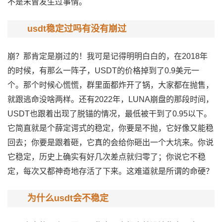
不是未曾发生过事情。
usdt稳定过吗有没有崩过
崩？那肯定是崩过的！我可是记得明明白白的，在2018年
的时候，有那么一阵子，USDT的价格掉到了0.9美元一
个。那个时候心慌慌，群里面都炸开了锅，大家都在抛售，
就跟逃命没啥两样。还有2022年，LUNA崩盘的那段时间，
USDT也跟着出现了脱锚的情况，最低被干到了0.95以下。
它简直就是个薛定谔式的稳定，你要是不抛，它好像又能稳
回去；你要是跟着砸，它真的会给你砸出一个大坑来。你说
它稳定，历史上确实有好几次差点就归零了；你说它不稳
定，每次又都神奇地存活了下来。这难道就是所谓的命硬？
为什么usdt会不稳定