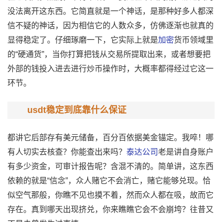
没法离开这东西。它简直就是一个神话，是那种好多人都深
信不疑的神话，因为相信它的人数众多，仿佛逐渐也就真的
显得稳定了。仔细琢磨一下，它实际上就是
加密
货币领域里
的“硬通货”，当你打算把钱从交易所提取出来，或者想要把
外部的钱投入进去进行炒币操作时，大概率都得经过它这一
环节。
usdt稳定到底靠什么保证
都讲它后部存有美元储备，百分百依据美金锚定。我啐！哪
有人切实去核查？你能查出来吗？
泰达公司
老是讲自身账户
有多少资金，可审计报告呢？含混不清的。简单讲，这东西
依赖的就是“信念”，众人赌它不会消亡，赌它能够兑现。恰
似空气那般，你瞧不见也摸不着，然而众人都在吸，故而它
存在。真到哪天出现挤兑，你来瞧瞧它会不会崩垮？往昔又