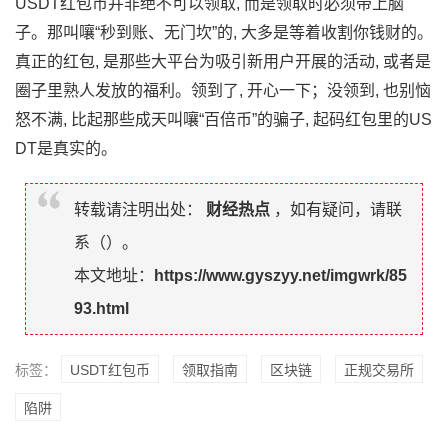
USDT红包币并非绝不可以领取, 而是领取时必须带上脑
子。那叫嚷“秒到账、无门坎”的, 大多是等着收割你钱财的。
真正的红包, 是那些大平台为吸引新用户开展的活动, 或者是
圈子里熟人发放的福利。领到了, 开心一下；没领到, 也别恼
怒不满, 比起那些成天叫嚷“百倍币”的骗子, 起码红包里的US
DT是真实的。
转载请注明出处：
财经热点
，如有疑问，请联
系（
）。
本文地址：
https://www.gyszyy.net/imgwrk/85
93.html
标签：
USDT红包币
领取指南
区块链
正规交易所
陷阱