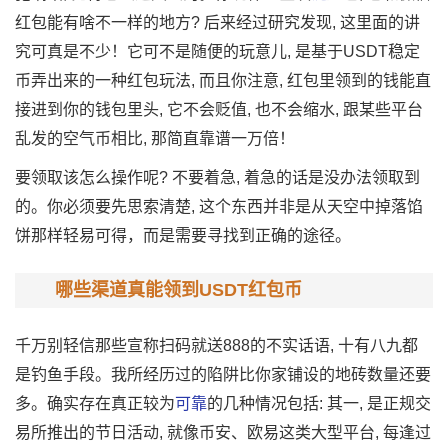
红包能有啥不一样的地方? 后来经过研究发现, 这里面的讲
究可真是不少！它可不是随便的玩意儿, 是基于USDT稳定
币弄出来的一种红包玩法, 而且你注意, 红包里领到的钱能直
接进到你的钱包里头, 它不会贬值, 也不会缩水, 跟某些平台
乱发的空气币相比, 那简直靠谱一万倍！
要领取该怎么操作呢? 不要着急, 着急的话是没办法领取到
的。你必须要先思索清楚, 这个东西并非是从天空中掉落馅
饼那样轻易可得，而是需要寻找到正确的途径。
哪些渠道真能领到USDT红包币
千万别轻信那些宣称扫码就送888的不实话语, 十有八九都
是钓鱼手段。我所经历过的陷阱比你家铺设的地砖数量还要
多。确实存在真正较为
可靠
的几种情况包括: 其一, 是正规交
易所推出的节日活动, 就像币安、欧易这类大型平台, 每逢过