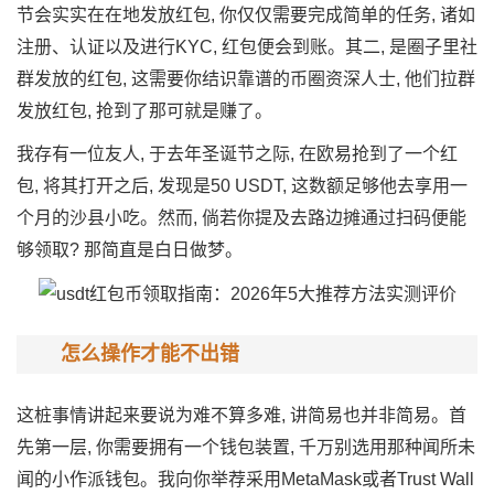
节会实实在在地发放红包, 你仅仅需要完成简单的任务, 诸如
注册、认证以及进行KYC, 红包便会到账。其二, 是圈子里社
群发放的红包, 这需要你结识靠谱的币圈资深人士, 他们拉群
发放红包, 抢到了那可就是赚了。
我存有一位友人, 于去年圣诞节之际, 在欧易抢到了一个红
包, 将其打开之后, 发现是50 USDT, 这数额足够他去享用一
个月的沙县小吃。然而, 倘若你提及去路边摊通过扫码便能
够领取? 那简直是白日做梦。
怎么操作才能不出错
这桩事情讲起来要说为难不算多难, 讲简易也并非简易。首
先第一层, 你需要拥有一个钱包装置, 千万别选用那种闻所未
闻的小作派钱包。我向你举荐采用MetaMask或者Trust Wall