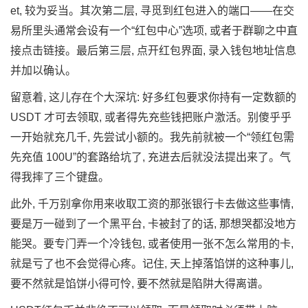
et, 较为妥当。其次第二层, 寻觅到红包进入的端口——在交
易所里头通常会设有一个“红包中心”选项, 或者于群聊之中直
接点击链接。最后第三层, 点开红包界面, 录入钱包地址信息
并加以确认。
留意着, 这儿存在个大深坑: 好多红包要求你持有一定数额的
USDT 才可去领取, 或者得先充些钱把账户激活。别傻乎乎
一开始就充几千, 先尝试小额的。我先前就被一个“领红包需
先充值 100U”的套路给坑了, 充进去后就没法提出来了。气
得我摔了三个键盘。
此外, 千万别拿你用来收取工资的那张银行卡去做这些事情,
要是万一碰到了一个黑平台, 卡被封了的话, 那想哭都没地方
能哭。要专门弄一个冷钱包, 或者使用一张不怎么常用的卡,
就是亏了也不会觉得心疼。记住, 天上掉落馅饼的这种事儿,
要不然就是馅饼小得可怜, 要不然就是陷阱大得离谱。