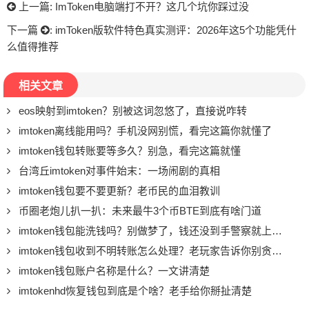
上一篇:
ImToken电脑端打不开？这几个坑你踩过没
下一篇
:
imToken版软件特色真实测评：2026年这5个功能凭什
么值得推荐
相关文章
eos映射到imtoken？别被这词忽悠了，直接说咋转
imtoken离线能用吗？手机没网别慌，看完这篇你就懂了
imtoken钱包转账要等多久？别急，看完这篇就懂
台湾丘imtoken对事件始末：一场闹剧的真相
imtoken钱包要不要更新？老币民的血泪教训
币圈老炮儿扒一扒：未来最牛3个币BTE到底有啥门道
imtoken钱包能洗钱吗？别做梦了，钱还没到手警察就上门了
imtoken钱包收到不明转账怎么处理？老玩家告诉你别贪小便宜
imtoken钱包账户名称是什么？一文讲清楚
imtokenhd恢复钱包到底是个啥？老手给你掰扯清楚