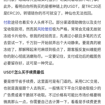
此外，看明白你所购买的是哪种链上的USDT，是TRC20还
是ERC20，转错链你的币可就没了，神仙也无法找回。
付款
途径也着实令人头疼不已。部分渠道借助微信以及支付
宝收取款项，然而其
风险管控
极为严格，常常会无缘无故就
冻结卡片给你。依我的经验而言，先通过小额且多笔的方式
去尝试一下，千万别一开始就弄出个大动静来。要是真的被
冻结了，那解释起来可麻烦到极点了，跟客服反复纠缠能把
你的耐心彻底消磨殆尽。一定要记住，支付成功后的截图务
必要留存好，这可是一种凭证。
USDT怎么买手续费最低
要是想节省手续费，这里面可是有门道的。采用C2C交易，
也就是直接跟个人去购买，一般情况下平台只是收取极少的
广告费或者干脆就不收取。不过价格有可能比市场价格要稍
微高那么一点，你需要自己去计算一下，看看是手续费更贵