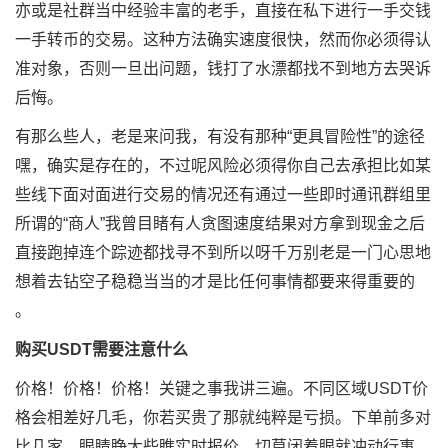
亦或是社群当中经验丰富的老手，直接在私下进行一手交钱
一手转币的交易。这种方法确实速度很快，然而你必须得认
准对象，否则一旦出问题，钱打了水漂都找不到地方去哭诉
后悔。
有那么些人，老是来问我，有没有那种“更具冒险性”的途径
嘿，确实是存在的，不过呢风险必须得你自己去承担比如某
些线下面对面进行交易的情况还有通过一些即时通讯群组里
所谓的“商人”我曾目睹有人贪图速度结果对方拿到现金之后
直接跑掉连个踪迹都找寻不到所以呀千万别老是一门心思地
想着去钻空子稳稳当当的才是比任何事情都要来得重要的
。
购买USDT需要注意什么
价格！价格！价格！关键之事我讲三遍。不同区域USDT价
格会相差好几毛，你若买贵了那就纯粹是亏损。下单前多对
比几家，眼睛睁大些瞧实时报价，切莫闭着眼就冲动行事。