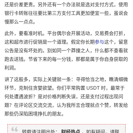
还是价差更贵。另外还有一个办法就是选对支付方式，使用
银行卡转账往往要比第三方支付工具更加便宜一些，虽说会
慢那么一点点。
此外，要看准时机。平台偶尔会开展活动，交易费会打折，
这和超市进行促销是一个道理。假定你长期
参与
这个，留意
公告是没有坏处的。别如同一个莽撞之人，什么都不查看就
跑去送钱。节省下来的每一分钱，那都是属于你自身获取的
利润。
讲了这般多，实际上关键就一条：寻得恰当之地，瞧清细微
环节，克制住贪婪欲望。你们平常购置 USDT 时，最常于
何处遭遇波折？是对价格判断失误，还是支付过程出现问
题？在评论区交流交流，认为我所言合理就点个赞，转发给
那些仍深陷困境挣扎的朋友。
转载请注明出处：
财经热点
，如有疑问，请联