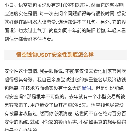
小白。悟空钱包虽说没有这样的不良过往, 然而它的客服响
应速度实在是慢, 每一次去问个问题都得等待很长时间, 感觉
就好似在跟机器人谈恋爱, 连话都讲不了几句。另外, 它的界
面设计也太过土气了, 简直如同十年前的陈旧老物, 年轻人看
到估计都会忍不住指责。
悟空钱包USDT安全性到底怎么样
安全性这个事情, 我要跟你说, 不能够仅仅去看他们家官网吹
嘘得极其夸张。我自己亲身尝试过它的多重签名以及冷热钱
包隔离, 在技术方面确实没有什么大的
漏洞
。但是你说能绝
对安全吗? 那是根本不可能的。去年就有一个小型交易所被
黑客攻击了, 用户遭受了极其严重的损失。悟空钱包尽管没
有被黑客攻破过, 然而你必须清楚, 这世间不存在绝对百分百
安全的系统, 就如同你家的锁再厉害, 小偷如果真的想要偷窃
也是会有办法的。