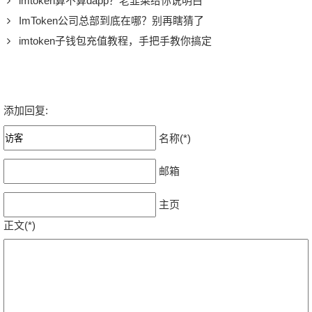
imtoken算不算dapp？老韭菜给你说明白
ImToken公司总部到底在哪？别再瞎猜了
imtoken子钱包充值教程，手把手教你搞定
添加回复:
名称(*)
邮箱
主页
正文(*)