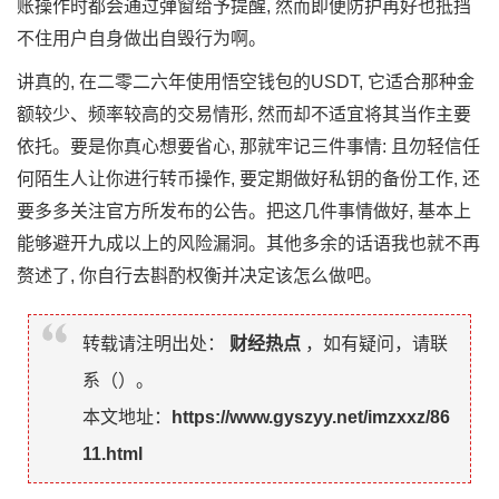
账操作时都会通过弹窗给予提醒, 然而即便防护再好也抵挡
不住用户自身做出自毁行为啊。
讲真的, 在二零二六年使用悟空钱包的USDT, 它适合那种金
额较少、频率较高的交易情形, 然而却不适宜将其当作主要
依托。要是你真心想要省心, 那就牢记三件事情: 且勿轻信任
何陌生人让你进行转币操作, 要定期做好私钥的备份工作, 还
要多多关注官方所发布的公告。把这几件事情做好, 基本上
能够避开九成以上的风险漏洞。其他多余的话语我也就不再
赘述了, 你自行去斟酌权衡并决定该怎么做吧。
转载请注明出处：
财经热点
，如有疑问，请联
系（
）。
本文地址：
https://www.gyszyy.net/imzxxz/86
11.html