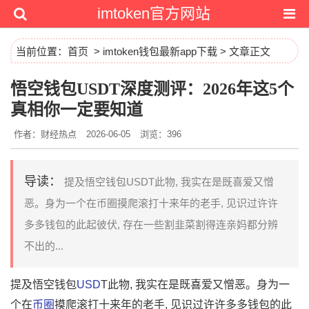
imtoken官方网站
当前位置：
首页
>
imtoken钱包最新app下载
> 文章正文
悟空钱包USDT深度测评：2026年这5个
真相你一定要知道
作者：财经热点
2026-06-05
浏览：396
导读：
提及悟空钱包USDT此物, 我实在是既喜爱又憎
恶。身为一个在币圈摸爬滚打十来年的老手, 见识过许许
多多钱包的此起彼伏, 存在一些割韭菜割得连亲妈都分辨
不出的...
提及悟空钱包
USD
T此物, 我实在是既喜爱又憎恶。身为一
个在
币圈
摸爬滚打十来年的老手, 见识过许许多多钱包的此