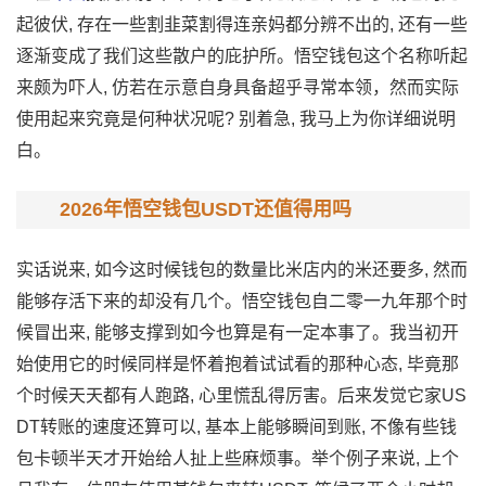
起彼伏, 存在一些割韭菜割得连亲妈都分辨不出的, 还有一些
逐渐变成了我们这些散户的庇护所。悟空钱包这个名称听起
来颇为吓人, 仿若在示意自身具备超乎寻常本领，然而实际
使用起来究竟是何种状况呢? 别着急, 我马上为你详细说明
白。
2026年悟空钱包USDT还值得用吗
实话说来, 如今这时候钱包的数量比米店内的米还要多, 然而
能够存活下来的却没有几个。悟空钱包自二零一九年那个时
候冒出来, 能够支撑到如今也算是有一定本事了。我当初开
始使用它的时候同样是怀着抱着试试看的那种心态, 毕竟那
个时候天天都有人跑路, 心里慌乱得厉害。后来发觉它家US
DT转账的速度还算可以, 基本上能够瞬间到账, 不像有些钱
包卡顿半天才开始给人扯上些麻烦事。举个例子来说, 上个