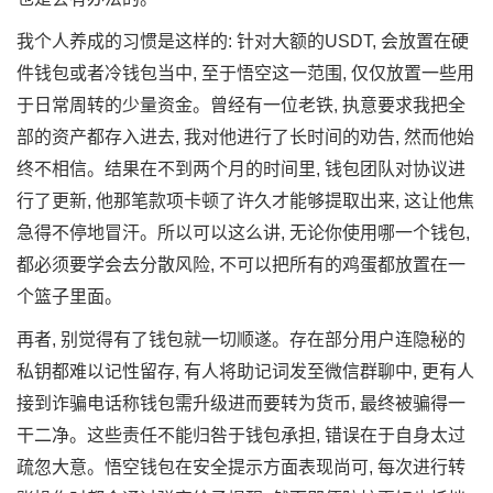
我个人养成的习惯是这样的: 针对大额的USDT, 会放置在硬
件钱包或者冷钱包当中, 至于悟空这一范围, 仅仅放置一些用
于日常周转的少量资金。曾经有一位老铁, 执意要求我把全
部的资产都存入进去, 我对他进行了长时间的劝告, 然而他始
终不相信。结果在不到两个月的时间里, 钱包团队对协议进
行了更新, 他那笔款项卡顿了许久才能够提取出来, 这让他焦
急得不停地冒汗。所以可以这么讲, 无论你使用哪一个钱包,
都必须要学会去分散风险, 不可以把所有的鸡蛋都放置在一
个篮子里面。
再者, 别觉得有了钱包就一切顺遂。存在部分用户连隐秘的
私钥都难以记性留存, 有人将助记词发至微信群聊中, 更有人
接到诈骗电话称钱包需升级进而要转为货币, 最终被骗得一
干二净。这些责任不能归咎于钱包承担, 错误在于自身太过
疏忽大意。悟空钱包在安全提示方面表现尚可, 每次进行转