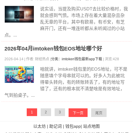
说实话，当提及购买USDT去比较价格时，我
就会感到气愤。市场上存在着大量混杂且杂
乱无章的平台，其中有欧易，有币安，有芝
麻开门，还有一堆连听都从未听闻过的小站
点。...
2026年04月imtoken钱包EOS地址哪个好
2026-04-14 | 作者: 财经热点 |
分类：imtoken钱包最新app下载
| 浏览:428
咱就讲，imtoken钱包里的EOS地址，可不是
随意填个字母串就可以的。好多人为此被坑
得晕头转向，有的转账转丢了，有的地址写
错了，还有的根本就不清楚啥是有效地址，
气到拍桌子。...
1
2
3
下一页
尾页
以太坊
|
助记词
|
钱包app
|
站点地图