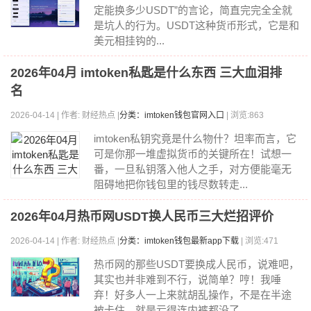
定能换多少USDT”的言论，简直完完全全就
是坑人的行为。USDT这种货币形式，它是和
美元相挂钩的...
2026年04月 imtoken私匙是什么东西 三大血泪排
名
2026-04-14 | 作者: 财经热点 |
分类：imtoken钱包官网入口
| 浏览:863
imtoken私钥究竟是什么物什？坦率而言，它
可是你那一堆虚拟货币的关键所在！试想一
番，一旦私钥落入他人之手，对方便能毫无
阻碍地把你钱包里的钱尽数转走...
2026年04月热币网USDT换人民币三大烂招评价
2026-04-14 | 作者: 财经热点 |
分类：imtoken钱包最新app下载
| 浏览:471
热币网的那些USDT要换成人民币，说难吧，
其实也并非难到不行，说简单？哼！我唾
弃！好多人一上来就胡乱操作，不是在半途
被卡住，就是亏得连内裤都没了。...