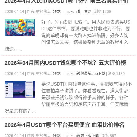
2026年4月人民币买USDT哪个好？前三名真实评价
2026-04-14 | 作者: 财经热点 |
分类：imtoken唯一官网
| 浏览:1266
好了，别再胡乱思索了。用人民币去购买US
DT这件事情，要说难吧也并非难到不行，要
说简单呢却有一大群人掉进陷阱。好多人询
问该怎么去买，结果被杂乱无章的教程引入
歧途。...
2026年04月国内USDT钱包哪个不坑？五大评价榜
2026-04-14 | 作者: 财经热点 |
分类：imtoken钱包最新app下载
| 浏览:1189
要说USDT国内钱包这件事，真把我气得忍不
住要拍桌子讲讲了。你看看现在，满大街都
是那些把钱包吹嘘得神乎其神的样子，各种
华丽至极的言词和承诺声声于耳。但实际情
况是怎样的？...
2026年4月USDT哪个平台买更便宜 血泪比价排名
2026-04-14 | 作者: 财经热点 |
分类：imtoken官方正版下载
| 浏览:867