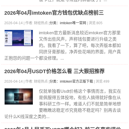
2026年04月imtoken官方钱包优缺点榜前三
2026-04-14 | 作者: 财经热点 |
分类：imtoken唯一官网
| 浏览:805
imtoken官方最新消息较近imtoken官方那里
又传出些风声，声称钱包要进行升级之类
的。我看了一下，算了吧，每次弄版本都如
同挤牙膏那般，净弄些花哨的界面，用户真
正抱怨的问题一个都没修理。...
2026年04月USDT价格怎么看 三大狠招推荐
2026-04-14 | 作者: 财经热点 |
分类：imtoken官方正版下载
| 浏览:499
仅就单独看Usdt价格这个事情而言，我实在
是佩服得五体投地，有些人搞得就好像在从
事科研工作一样。难道人们不就是简单地想
要瞧瞧这稳定币究竟稳不稳定吗？别再去谈
论什么K线深度之类的...