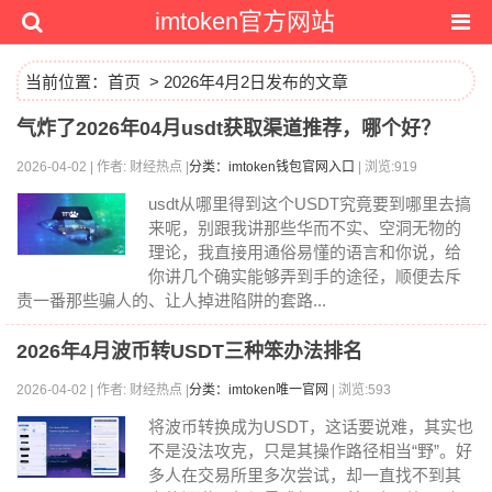
imtoken官方网站
当前位置：
首页
> 2026年4月2日发布的文章
气炸了2026年04月usdt获取渠道推荐，哪个好？
2026-04-02 | 作者: 财经热点 |
分类：imtoken钱包官网入口
| 浏览:919
usdt从哪里得到这个USDT究竟要到哪里去搞
来呢，别跟我讲那些华而不实、空洞无物的
理论，我直接用通俗易懂的语言和你说，给
你讲几个确实能够弄到手的途径，顺便去斥
责一番那些骗人的、让人掉进陷阱的套路...
2026年4月波币转USDT三种笨办法排名
2026-04-02 | 作者: 财经热点 |
分类：imtoken唯一官网
| 浏览:593
将波币转换成为USDT，这话要说难，其实也
不是没法攻克，只是其操作路径相当“野”。好
多人在交易所里多次尝试，却一直找不到其