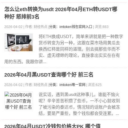
怎么让eth转换为usdt 2026年04月ETH转USDT哪
种好 怒排前3名
2026-04-02 | 作者: 财经热点 |
分类：imtoken钱包官网入口
| 浏览:883
将ETH换成USDT，简单来讲就是把一种数字
货币转变为另一种，这跟在菜市场用黄瓜去
换西红柿是同样的道理。别去搞那些华而不
实、虚无缥缈的理论，直接拿出实实在在有
用的东西。我跟你讲...
2026年04月黑USDT查询哪个好 前三名
2026-04-02 | 作者: 财经热点 |
分类：imtoken唯一官网
| 浏览:625
说实话，遇到黑usdt这种事儿，谁能不恼火
呢？辛辛苦苦积攒了些币，一不小心就收到
了被污染的泰达币，情况轻的话账户会被冻
结，要是严重些，整个钱包都会受连累。...
2026年04月USDT冷钱包价格大PK 哪个值