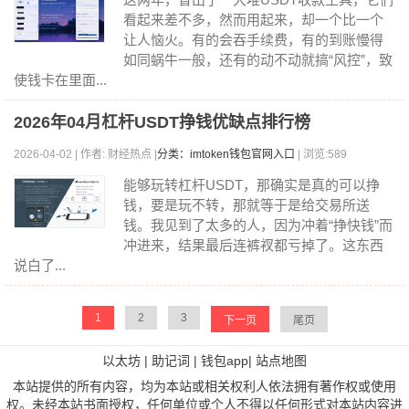
看起来差不多，然而用起来，却一个比一个
让人恼火。有的会吞手续费，有的到账慢得
如同蜗牛一般，还有的动不动就搞“风控”，致
使钱卡在里面...
2026年04月杠杆USDT挣钱优缺点排行榜
2026-04-02 | 作者: 财经热点 |
分类：imtoken钱包官网入口
| 浏览:589
能够玩转杠杆USDT，那确实是真的可以挣
钱，要是玩不转，那就等于是给交易所送
钱。我见到了太多的人，因为冲着“挣快钱”而
冲进来，结果最后连裤衩都亏掉了。这东西
说白了...
1
2
3
下一页
尾页
以太坊
|
助记词
|
钱包app
|
站点地图
本站提供的所有内容，均为本站或相关权利人依法拥有著作权或使用
权。未经本站书面授权，任何单位或个人不得以任何形式对本站内容进