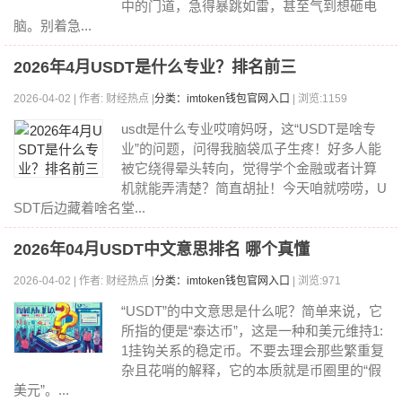
中的门道，急得暴跳如雷，甚至气到想砸电
脑。别着急...
2026年4月USDT是什么专业？排名前三
2026-04-02 | 作者: 财经热点 |
分类：imtoken钱包官网入口
| 浏览:1159
usdt是什么专业哎唷妈呀，这“USDT是啥专
业”的问题，问得我脑袋瓜子生疼！好多人能
被它绕得晕头转向，觉得学个金融或者计算
机就能弄清楚？简直胡扯！今天咱就唠唠，U
SDT后边藏着啥名堂...
2026年04月USDT中文意思排名 哪个真懂
2026-04-02 | 作者: 财经热点 |
分类：imtoken钱包官网入口
| 浏览:971
“USDT”的中文意思是什么呢？简单来说，它
所指的便是“泰达币”，这是一种和美元维持1:
1挂钩关系的稳定币。不要去理会那些繁重复
杂且花哨的解释，它的本质就是币圈里的“假
美元”。...