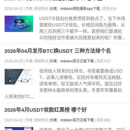
2026-04-02 | 作者: 财经热点 |
分类：imtoken钱包最新app下载
| 浏览:624
USDT冷钱包价格贵愤怒到极点了，当下市场
里那些USDT冷钱包，价格区间极为悬殊，从
两三百到两三千都不一样。真把咱们普通民
众的钱财当作是被大风随意刮来的啦？你看...
2026年04月发币BTC换USDT 三种方法排个名
2026-04-02 | 作者: 财经热点 |
分类：imtoken官方正版下载
| 浏览:612
收到他人转来的比特币，寻思着要换成USD
T，这事儿讲难吧，实则并非难到无法跨越，
讲简单吧，却又能将人气得半死。我见过好
多那种头脑简单的愣头青，手里牢牢攥着别
人转来的BTC...
2026年4月USDT收款红黑榜 哪个好
2026-04-02 | 作者: 财经热点 |
分类：imtoken官方正版下载
| 浏览:688
这两年，冒出了一大堆USDT收款工具，它们