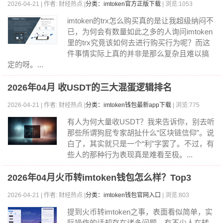
2026-04-21 | 作者: 财经热点 |
分类：imtoken官方正版下载
| 浏览:1053
imtoken的trx怎么购买真的是让我超级纳闷不
已，为何会有数量如此之多的人询问imtoken
里的trx究竟该如何去进行购买行为呢？而这
件事情实际上真的并非是那么复杂且难以搞
定的呀。...
2026年04月 收USDT的三大混蛋逻辑排名
2026-04-21 | 作者: 财经热点 |
分类：imtoken钱包最新app下载
| 浏览:775
有人为何大量收USDT？我来告诉你，别去听
那些所谓狗屁专家胡扯什么“区块链信仰”。说
白了，其实就只是一个“利”字罢了。不过，有
些人的那种行为表现真是难看至极。...
2026年04月火币转imtoken钱包怎么样？Top3
2026-04-21 | 作者: 财经热点 |
分类：imtoken钱包官网入口
| 浏览:803
提到火币转imtoken之事，表面看似简单，实
际操作的话却存在诸多问题。有不少人在转