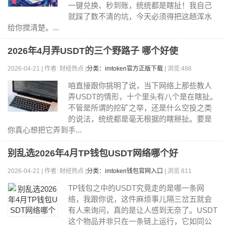
一键兑换、秒到账，统统都是瞎扯！我自己
就踩了数不清的坑，今天必须得把这趟浑水
给你搅清楚。...
2026年4月弄USDT的三个野路子 哪个好使
2026-04-21 | 作者: 财经热点 |
分类：imtoken官方正版下载
| 浏览:486
咱直接跟你挑明了说，当下网络上那些教人
弄USDT的情形，十个里头有八个是在瞎扯。
不管是所谓的挖矿之举，还是什么空投之类
的说法，统统都是毫无根据的瞎掰扯。要是
你真心想把它弄到手...
别乱选2026年4月TP钱包USDT网络哪个好
2026-04-21 | 作者: 财经热点 |
分类：imtoken钱包官网入口
| 浏览:811
TP钱包之中的USDT究竟走的是哪一条网
络，我跟你说，这件麻烦事儿隔三岔五就会
有人来询问，真的是让人感到无奈了。USDT
这个物品并非只在一条链上运行，它如同公