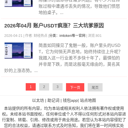
账过程中遭遇币丢失的情况，导致他们愤怒
地拍桌子。...
2026年04月 账户USDT疯涨？三大坑爹原因
2026-04-21 | 作者: 财经热点 |
分类：imtoken唯一官网
| 浏览:801
简直如同撞见了鬼魅一般，账户里头的USD
T，它为何悄无声息地，始终持续往上升呢？
我踏入这一行业差不多快十年了，最惧怕的
并非是下跌，而是这般毫无缘由的，莫名其
妙的上涨态势。...
1
2
3
下一页
尾页
以太坊
|
助记词
|
钱包app
|
站点地图
本站提供的所有内容，均为本站或相关权利人依法拥有著作权或使用
权。未经本站书面授权，任何单位或个人不得以任何形式对本站内容进
行复制、转载、引用、修改或用于商业用途。若您认为本站内容侵犯了
您的合法权益，请通过联系方式及时告知，我们将在第一时间核实处